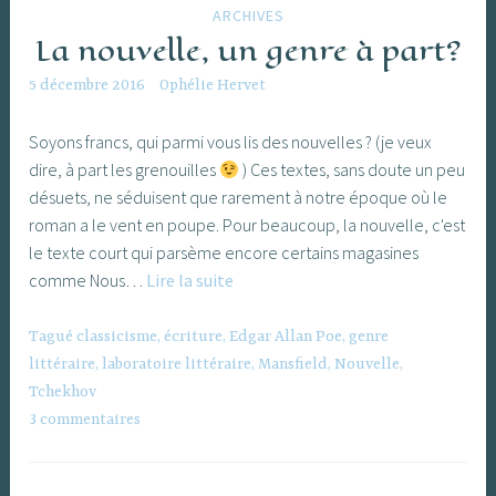
ARCHIVES
La nouvelle, un genre à part?
5 décembre 2016
Ophélie Hervet
Soyons francs, qui parmi vous lis des nouvelles ? (je veux
dire, à part les grenouilles
) Ces textes, sans doute un peu
désuets, ne séduisent que rarement à notre époque où le
roman a le vent en poupe. Pour beaucoup, la nouvelle, c'est
le texte court qui parsème encore certains magasines
La
comme Nous…
Lire la suite
nouvelle,
un
Tagué
classicisme
,
écriture
,
Edgar Allan Poe
,
genre
genre
littéraire
,
laboratoire littéraire
,
Mansfield
,
Nouvelle
,
à
Tchekhov
part?
3 commentaires