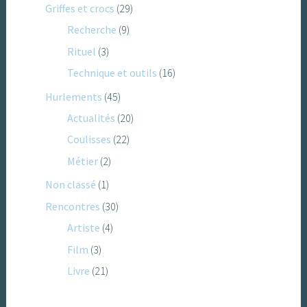
Griffes et crocs
(29)
Recherche
(9)
Rituel
(3)
Technique et outils
(16)
Hurlements
(45)
Actualités
(20)
Coulisses
(22)
Métier
(2)
Non classé
(1)
Rencontres
(30)
Artiste
(4)
Film
(3)
Livre
(21)