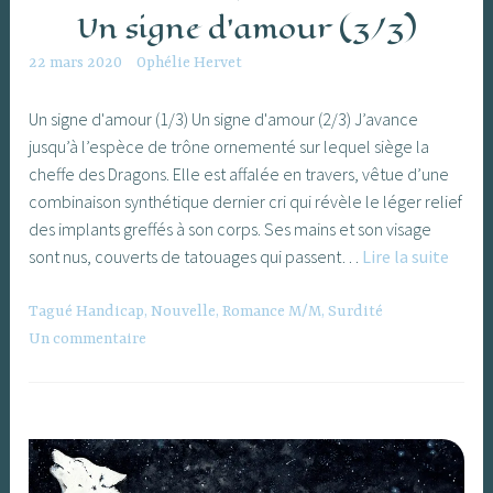
Un signe d’amour (3/3)
22 mars 2020
Ophélie Hervet
Un signe d'amour (1/3) Un signe d'amour (2/3) J’avance
jusqu’à l’espèce de trône ornementé sur lequel siège la
cheffe des Dragons. Elle est affalée en travers, vêtue d’une
combinaison synthétique dernier cri qui révèle le léger relief
des implants greffés à son corps. Ses mains et son visage
Un
sont nus, couverts de tatouages qui passent…
Lire la suite
signe
d’amo
Tagué
Handicap
,
Nouvelle
,
Romance M/M
,
Surdité
(3/3)
Un commentaire