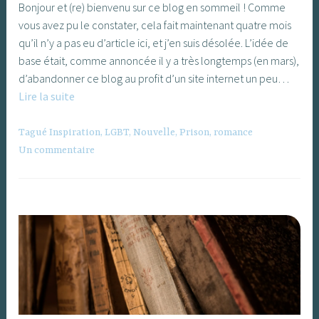
Bonjour et (re) bienvenu sur ce blog en sommeil ! Comme
vous avez pu le constater, cela fait maintenant quatre mois
qu’il n’y a pas eu d’article ici, et j’en suis désolée. L’idée de
base était, comme annoncée il y a très longtemps (en mars),
d’abandonner ce blog au profit d’un site internet un peu…
Petit
Lire la suite
bilan
de
Tagué
Inspiration
,
LGBT
,
Nouvelle
,
Prison
,
romance
mi-
Un commentaire
parcours