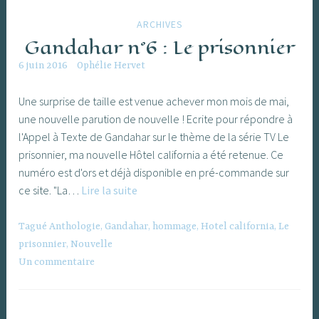
ARCHIVES
Gandahar n°6 : Le prisonnier
6 juin 2016
Ophélie Hervet
Une surprise de taille est venue achever mon mois de mai,
une nouvelle parution de nouvelle ! Ecrite pour répondre à
l'Appel à Texte de Gandahar sur le thème de la série TV Le
prisonnier, ma nouvelle Hôtel california a été retenue. Ce
numéro est d'ors et déjà disponible en pré-commande sur
Gandahar
ce site. "La…
Lire la suite
n°6
:
Tagué
Anthologie
,
Gandahar
,
hommage
,
Hotel california
,
Le
Le
prisonnier
,
Nouvelle
prisonnier
Un commentaire