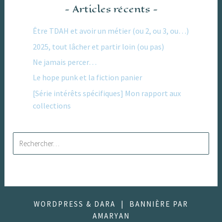
Articles récents
Être TDAH et avoir un métier (ou 2, ou 3, ou…)
2025, tout lâcher et partir loin (ou pas)
Ne jamais percer…
Le hope punk et la fiction panier
[Série intérêts spécifiques] Mon rapport aux
collections
Rechercher :
WORDPRESS & DARA
|
BANNIÈRE PAR
AMARYAN