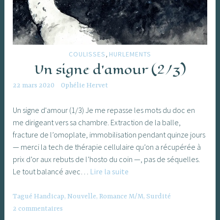
,
COULISSES
HURLEMENTS
Un signe d’amour (2/3)
22 mars 2020
Ophélie Hervet
Un signe d'amour (1/3) Je me repasse les mots du doc en
me dirigeant vers sa chambre. Extraction de la balle,
fracture de l’omoplate, immobilisation pendant quinze jours
— merci la tech de thérapie cellulaire qu’on a récupérée à
prix d’or aux rebuts de l’hosto du coin —, pas de séquelles.
Un
Le tout balancé avec…
Lire la suite
signe
d’amour
Tagué
Handicap
,
Nouvelle
,
Romance M/M
,
Surdité
(2/3)
2 commentaires