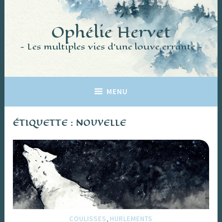
Accéder
au
Ophélie Hervet
contenu
principal
Les multiples vies d'une louve errante
MENU
ÉTIQUETTE :
NOUVELLE
,
COULISSES
HURLEMENTS