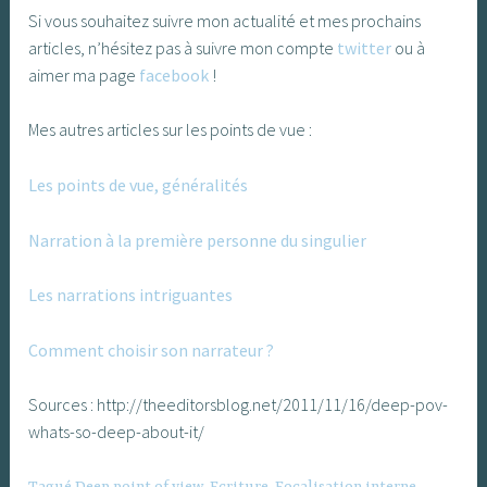
Si vous souhaitez suivre mon actualité et mes prochains
articles, n’hésitez pas à suivre mon compte
twitter
ou à
aimer ma page
facebook
!
Mes autres articles sur les points de vue :
Les points de vue, généralités
Narration à la première personne du singulier
Les narrations intriguantes
Comment choisir son narrateur ?
Sources : http://theeditorsblog.net/2011/11/16/deep-pov-
whats-so-deep-about-it/
Tagué
Deep point of view
,
Ecriture
,
Focalisation interne
,