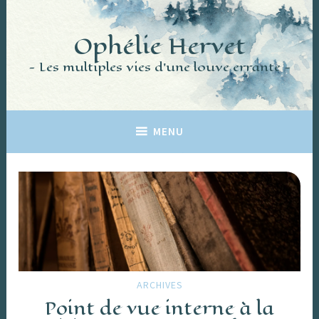
Accéder
au
Ophélie Hervet
contenu
principal
Les multiples vies d'une louve errante
MENU
ARCHIVES
Point de vue interne à la