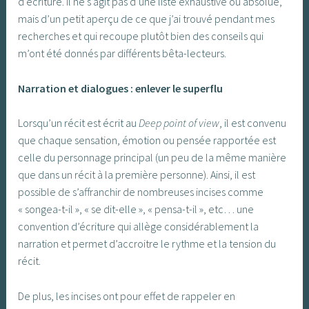
d’écriture. Il ne s’agit pas d’une liste exhaustive ou absolue,
mais d’un petit aperçu de ce que j’ai trouvé pendant mes
recherches et qui recoupe plutôt bien des conseils qui
m’ont été donnés par différents bêta-lecteurs.
Narration et dialogues : enlever le superflu
Lorsqu’un récit est écrit au
Deep point of view
, il est convenu
que chaque sensation, émotion ou pensée rapportée est
celle du personnage principal (un peu de la même manière
que dans un récit à la première personne). Ainsi, il est
possible de s’affranchir de nombreuses incises comme
« songea-t-il », « se dit-elle », « pensa-t-il », etc… une
convention d’écriture qui allège considérablement la
narration et permet d’accroitre le rythme et la tension du
récit.
De plus, les incises ont pour effet de rappeler en