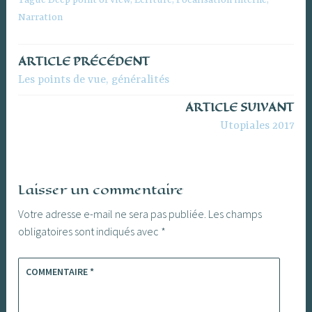
Narration
ARTICLE PRÉCÉDENT
Navigation
Les points de vue, généralités
de
ARTICLE SUIVANT
l’article
Utopiales 2017
Laisser un commentaire
Votre adresse e-mail ne sera pas publiée.
Les champs
obligatoires sont indiqués avec
*
COMMENTAIRE
*