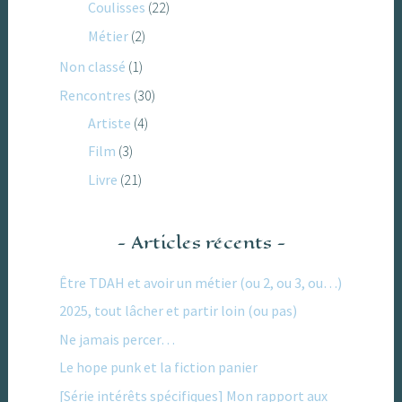
Coulisses
(22)
Métier
(2)
Non classé
(1)
Rencontres
(30)
Artiste
(4)
Film
(3)
Livre
(21)
Articles récents
Être TDAH et avoir un métier (ou 2, ou 3, ou…)
2025, tout lâcher et partir loin (ou pas)
Ne jamais percer…
Le hope punk et la fiction panier
[Série intérêts spécifiques] Mon rapport aux