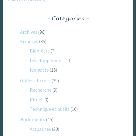
Catégories
Archives
(98)
Errances
(35)
Bien-être
(7)
Développement
(11)
Identités
(16)
Griffes et crocs
(29)
Recherche
(9)
Rituel
(3)
Technique et outils
(16)
Hurlements
(45)
Actualités
(20)