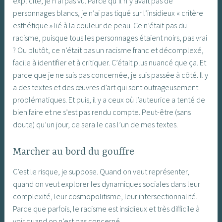
explicite, je n’ai pas vu. Parce qu’il n’y avait pas de
personnages blancs, je n’ai pas tiqué sur l’insidieux « critère
esthétique » lié à la couleur de peau. Ce n’était pas du
racisme, puisque tous les personnages étaient noirs, pas vrai
? Ou plutôt, ce n’était pas un racisme franc et décomplexé,
facile à identifier et à critiquer. C’était plus nuancé que ça. Et
parce que je ne suis pas concernée, je suis passée à côté. Il y
a des textes et des œuvres d’art qui sont outrageusement
problématiques. Et puis, il y a ceux où l’auteurice a tenté de
bien faire et ne s’est pas rendu compte. Peut-être (sans
doute) qu’un jour, ce sera le cas l’un de mes textes.
Marcher au bord du gouffre
C’est le risque, je suppose. Quand on veut représenter,
quand on veut explorer les dynamiques sociales dans leur
complexité, leur cosmopolitisme, leur intersectionnalité.
Parce que parfois, le racisme est insidieux et très difficile à
voir quand on n’est pas concerné.