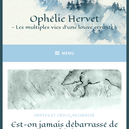
Accéder
au
Ophélie Hervet
contenu
principal
Les multiples vies d'une louve errante
MENU
,
GRIFFES ET CROCS
RECHERCHE
Est-on jamais débarrassé de