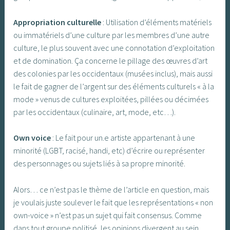
Appropriation culturelle
: Utilisation d’éléments matériels
ou immatériels d’une culture par les membres d’une autre
culture, le plus souvent avec une connotation d’exploitation
et de domination. Ça concerne le pillage des œuvres d’art
des colonies par les occidentaux (musées inclus), mais aussi
le fait de gagner de l’argent sur des éléments culturels « à la
mode » venus de cultures exploitées, pillées ou décimées
par les occidentaux (culinaire, art, mode, etc…).
Own voice
: Le fait pour un.e artiste appartenant à une
minorité (LGBT, racisé, handi, etc) d’écrire ou représenter
des personnages ou sujets liés à sa propre minorité.
Alors… ce n’est pas le thème de l’article en question, mais
je voulais juste soulever le fait que les représentations « non
own-voice » n’est pas un sujet qui fait consensus. Comme
dans tout groupe politisé, les opinions divergent au sein