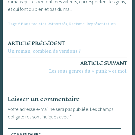
romans qui respectent mes valeurs, qui respectent les gens,
et qui font du bien et pas du mal.
Tagué
Biais racistes
,
Minorités
,
Racisme
,
Représentation
ARTICLE PRÉCÉDENT
Navigation
Un roman, combien de versions ?
de
ARTICLE SUIVANT
l’article
Les sous genres du « punk » et moi.
Laisser un commentaire
Votre adresse e-mail ne sera pas publiée.
Les champs
obligatoires sont indiqués avec
*
COMMENTAIRE
*