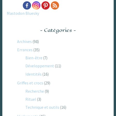
Mastodon
Bluesky
Catégories
Archives
(98)
Errances
(35)
Bien-être
(7)
Développement
(11)
Identités
(16)
Griffes et crocs
(29)
Recherche
(9)
Rituel
(3)
Technique et outils
(16)