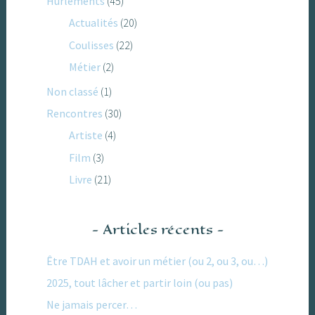
Hurlements
(45)
Actualités
(20)
Coulisses
(22)
Métier
(2)
Non classé
(1)
Rencontres
(30)
Artiste
(4)
Film
(3)
Livre
(21)
Articles récents
Être TDAH et avoir un métier (ou 2, ou 3, ou…)
2025, tout lâcher et partir loin (ou pas)
Ne jamais percer…