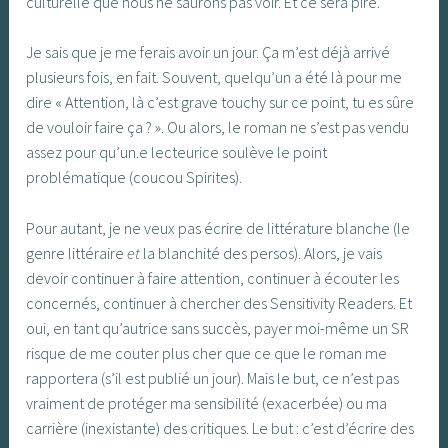
culturelle que nous ne saurons pas voir. Et ce sera pire.
Je sais que je me ferais avoir un jour. Ça m’est déjà arrivé
plusieurs fois, en fait. Souvent, quelqu’un a été là pour me
dire « Attention, là c’est grave touchy sur ce point, tu es sûre
de vouloir faire ça ? ». Ou alors, le roman ne s’est pas vendu
assez pour qu’un.e lecteurice soulève le point
problématique (coucou Spirites).
Pour autant, je ne veux pas écrire de littérature blanche (le
genre littéraire
et
la blanchité des persos). Alors, je vais
devoir continuer à faire attention, continuer à écouter les
concernés, continuer à chercher des Sensitivity Readers. Et
oui, en tant qu’autrice sans succès, payer moi-même un SR
risque de me couter plus cher que ce que le roman me
rapportera (s’il est publié un jour). Mais le but, ce n’est pas
vraiment de protéger ma sensibilité (exacerbée) ou ma
carrière (inexistante) des critiques. Le but : c’est d’écrire des