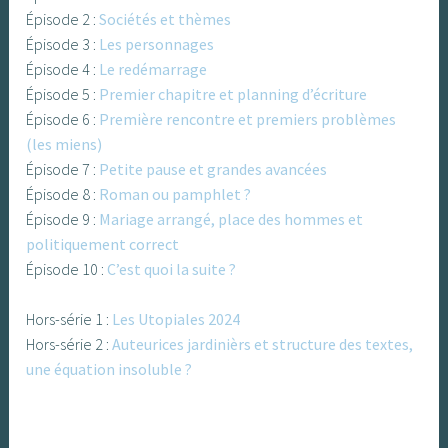
Épisode 2 :
Sociétés et thèmes
Épisode 3 :
Les personnages
Épisode 4 :
Le redémarrage
Épisode 5 :
Premier chapitre et planning d’écriture
Épisode 6 :
Première rencontre et premiers problèmes
(les miens)
Épisode 7 :
Petite pause et grandes avancées
Épisode 8 :
Roman ou pamphlet ?
Épisode 9 :
Mariage arrangé, place des hommes et
politiquement correct
Épisode 10 :
C’est quoi la suite ?
Hors-série 1 :
Les Utopiales 2024
Hors-série 2 :
Auteurices jardinièrs et structure des textes,
une équation insoluble ?