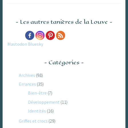
Les autres tanières de la Louve
Mastodon
Bluesky
Catégories
Archives
(98)
Errances
(35)
Bien-être
(7)
Développement
(11)
Identités
(16)
Griffes et crocs
(29)