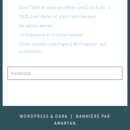
Être TDAH et avoir un métier (ou 2, ou 3, ou…)
2025, tout lâcher et partir loin (ou pas)
Ne jamais percer…
Le hope punk et la fiction panier
[Série intérêts spécifiques] Mon rapport aux
collections
Rechercher :
WORDPRESS & DARA
|
BANNIÈRE PAR
AMARYAN