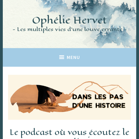
Accéder
au
Ophélie Hervet
contenu
principal
Les multiples vies d'une louve errante
MENU
Le podcast où vous écoutez le