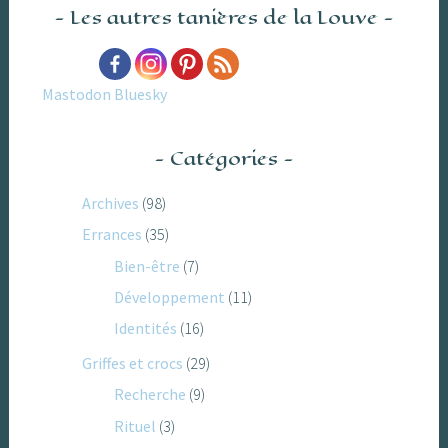
Les autres tanières de la Louve
Mastodon
Bluesky
Catégories
Archives
(98)
Errances
(35)
Bien-être
(7)
Développement
(11)
Identités
(16)
Griffes et crocs
(29)
Recherche
(9)
Rituel
(3)