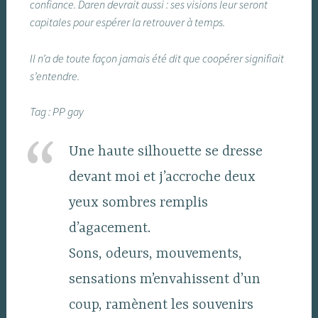
confiance. Daren devrait aussi : ses visions leur seront
capitales pour espérer la retrouver à temps.
Il n’a de toute façon jamais été dit que coopérer signifiait
s’entendre.
Tag : PP gay
Une haute silhouette se dresse
devant moi et j’accroche deux
yeux sombres remplis
d’agacement.
Sons, odeurs, mouvements,
sensations m’envahissent d’un
coup, ramènent les souvenirs