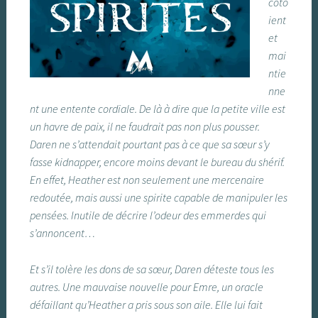
côto
ient
et
mai
ntie
nne
nt une entente cordiale. De là à dire que la petite ville est
un havre de paix, il ne faudrait pas non plus pousser.
Daren ne s’attendait pourtant pas à ce que sa sœur s’y
fasse kidnapper, encore moins devant le bureau du shérif.
En effet, Heather est non seulement une mercenaire
redoutée, mais aussi une spirite capable de manipuler les
pensées. Inutile de décrire l’odeur des emmerdes qui
s’annoncent…
Et s’il tolère les dons de sa sœur, Daren déteste tous les
autres. Une mauvaise nouvelle pour Emre, un oracle
défaillant qu’Heather a pris sous son aile. Elle lui fait