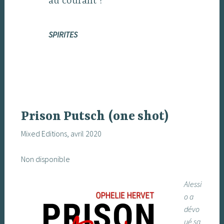
au courant ?
SPIRITES
Prison Putsch
(one shot)
Mixed Editions, avril 2020
Non disponible
Alessi
o a
dévo
ué sa