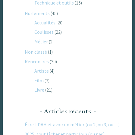
Technique et outils
(16)
Hurlements
(45)
Actualités
(20)
Coulisses
(22)
Métier
(2)
Non classé
(1)
Rencontres
(30)
Artiste
(4)
Film
(3)
Livre
(21)
Articles récents
Être TDAH et avoir un métier (ou 2, ou 3, ou…)
2025, tout lâcher et partir loin (ou pas)