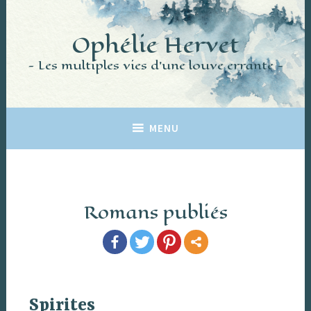
Accéder
au
Ophélie Hervet
contenu
principal
Les multiples vies d'une louve errante
MENU
Romans publiés
Spirites