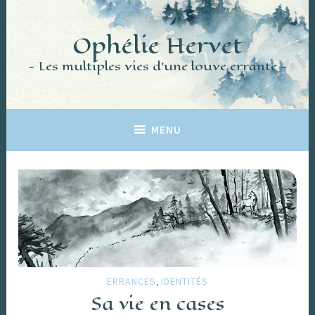
Accéder
au
Ophélie Hervet
contenu
principal
Les multiples vies d'une louve errante
MENU
,
ERRANCES
IDENTITÉS
Sa vie en cases