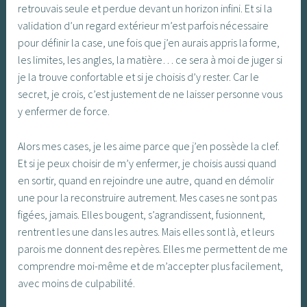
retrouvais seule et perdue devant un horizon infini. Et si la
validation d’un regard extérieur m’est parfois nécessaire
pour définir la case, une fois que j’en aurais appris la forme,
les limites, les angles, la matière… ce sera à moi de juger si
je la trouve confortable et si je choisis d’y rester. Car le
secret, je crois, c’est justement de ne laisser personne vous
y enfermer de force.
Alors mes cases, je les aime parce que j’en possède la clef.
Et si je peux choisir de m’y enfermer, je choisis aussi quand
en sortir, quand en rejoindre une autre, quand en démolir
une pour la reconstruire autrement. Mes cases ne sont pas
figées, jamais. Elles bougent, s’agrandissent, fusionnent,
rentrent les une dans les autres. Mais elles sont là, et leurs
parois me donnent des repères. Elles me permettent de me
comprendre moi-même et de m’accepter plus facilement,
avec moins de culpabilité.