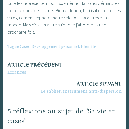
qu’elles représentent pour soi-même, dans des démarches
de réflexions identitaires. Bien entendu, l’utilisation de cases
va également impacter notre relation aux autres et au
monde. Mais c’est un autre sujet que j’aborderais une
prochaine fois.
Tagué
Cases
,
Développement personnel
,
Identité
ARTICLE PRÉCÉDENT
Navigation
Errances
de
ARTICLE SUIVANT
l’article
Le sablier, instrument anti-dispersion
5 réflexions au sujet de “Sa vie en
cases”