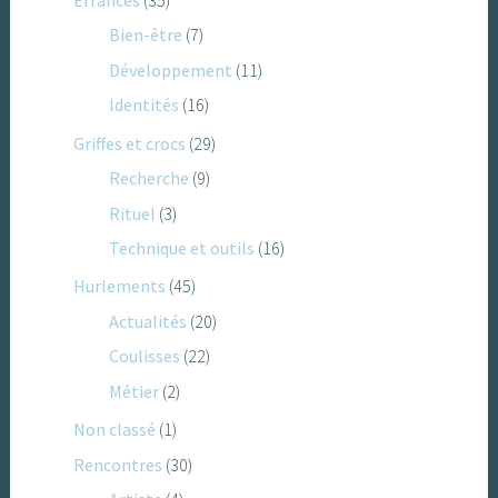
Errances
(35)
Bien-être
(7)
Développement
(11)
Identités
(16)
Griffes et crocs
(29)
Recherche
(9)
Rituel
(3)
Technique et outils
(16)
Hurlements
(45)
Actualités
(20)
Coulisses
(22)
Métier
(2)
Non classé
(1)
Rencontres
(30)