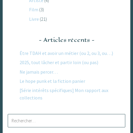
Artiste
(4)
Film
(3)
Livre
(21)
Articles récents
Être TDAH et avoir un métier (ou 2, ou 3, ou…)
2025, tout lâcher et partir loin (ou pas)
Ne jamais percer…
Le hope punk et la fiction panier
[Série intérêts spécifiques] Mon rapport aux
collections
Rechercher :