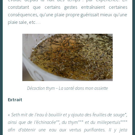
constatant que certains gestes entraînaient certaines
conséquences, qu’une plaie propre guérissait mieux qu’une
plaie sale, etc…
Décoction thym – La santé dans mon assiette
Extrait
«
Seth mit de l’eau à bouillir et y ajouta des feuilles de sauge*,
ainsi que de l’échinacée**, du thym*** et du millepertuis****
afin d’obtenir une eau aux vertus purifiantes. Il y jeta