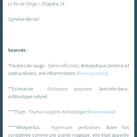
Le fils de l’Ange
– Chapitre 14
Ophélie Hervet
.
Sources :
*Feuilles de sauge :
Salvia officinalis
. Antiseptique (antiviral et
antibactérien), anti-inflammatoire. (
Monographie
)
**Echinacée :
Echinacea purpurea
. Anti-infectieux,
antibiotique naturel.
***Thym : T
hymus vulgaris. Antiseptique
(
floramedica
)
****Millepertuis :
Hypericum perforatum
. Autre fois
considérée comme une plante magique, elle était appelée