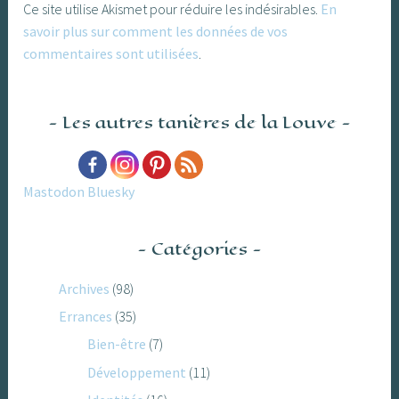
Ce site utilise Akismet pour réduire les indésirables.
En
savoir plus sur comment les données de vos
commentaires sont utilisées
.
Les autres tanières de la Louve
Mastodon
Bluesky
Catégories
Archives
(98)
Errances
(35)
Bien-être
(7)
Développement
(11)