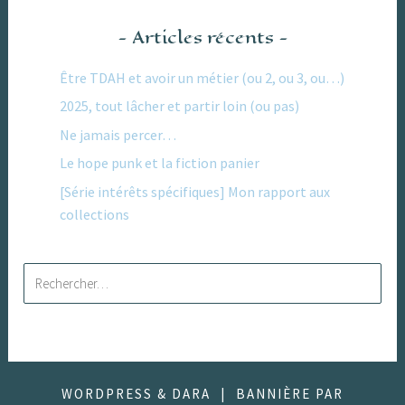
Articles récents
Être TDAH et avoir un métier (ou 2, ou 3, ou…)
2025, tout lâcher et partir loin (ou pas)
Ne jamais percer…
Le hope punk et la fiction panier
[Série intérêts spécifiques] Mon rapport aux
collections
Rechercher :
WORDPRESS & DARA
|
BANNIÈRE PAR