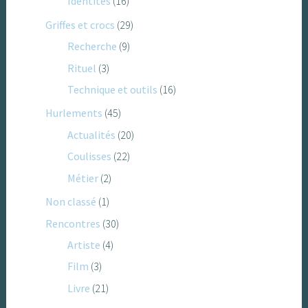
Identités
(16)
Griffes et crocs
(29)
Recherche
(9)
Rituel
(3)
Technique et outils
(16)
Hurlements
(45)
Actualités
(20)
Coulisses
(22)
Métier
(2)
Non classé
(1)
Rencontres
(30)
Artiste
(4)
Film
(3)
Livre
(21)