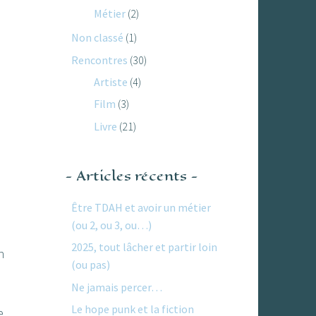
Métier
(2)
Non classé
(1)
Rencontres
(30)
Artiste
(4)
Film
(3)
Livre
(21)
Articles récents
Être TDAH et avoir un métier
(ou 2, ou 3, ou…)
2025, tout lâcher et partir loin
n
(ou pas)
Ne jamais percer…
Le hope punk et la fiction
e