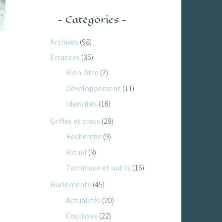
Catégories
Archives
(98)
Errances
(35)
Bien-être
(7)
Développement
(11)
Identités
(16)
Griffes et crocs
(29)
Recherche
(9)
Rituel
(3)
Technique et outils
(16)
Hurlements
(45)
Actualités
(20)
Coulisses
(22)