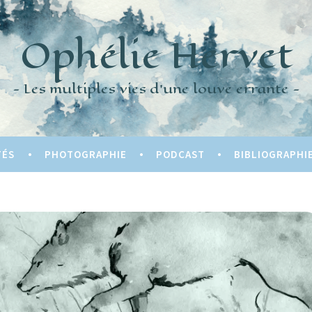
Ophélie Hervet
Les multiples vies d'une louve errante
TÉS
PHOTOGRAPHIE
PODCAST
BIBLIOGRAPHI