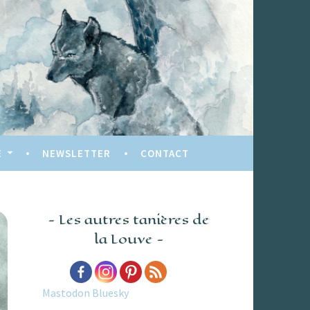
E
NEWSLETTER
CONTACT
Les autres tanières de
la Louve
Mastodon
Bluesky