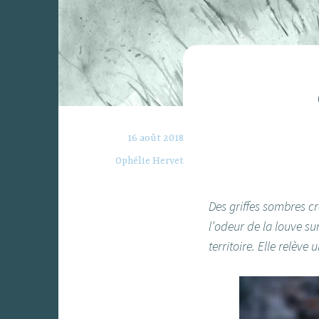
16 août 2018
Ophélie Hervet
Des griffes sombres cr
l’odeur de la louve su
territoire. Elle relèv