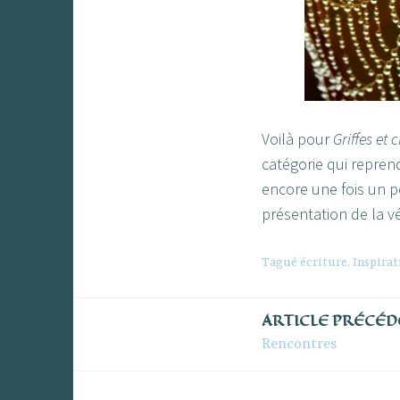
Voilà pour
Griffes et 
catégorie qui reprend
encore une fois un 
présentation de la vé
Tagué
écriture
,
Inspirat
ARTICLE PRÉCÉ
Navigation
Rencontres
de