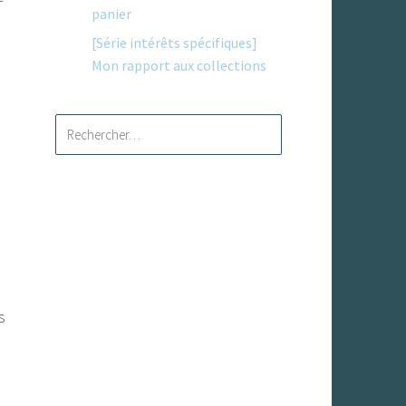
panier
[Série intérêts spécifiques]
Mon rapport aux collections
Rechercher :
s