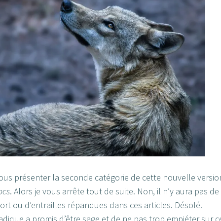
ous présenter la seconde catégorie de cette nouvelle versio
rocs
. Alors je vous arrête tout de suite. Non, il n’y aura pas de
rt ou d’entrailles répandues dans ces articles. Désolé.
dique a promis d’être sage et de ne pas trop empiéter sur c