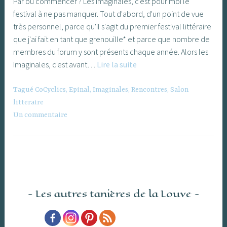
Par où commencer ? Les Imaginales, c'est pour moi le
festival à ne pas manquer. Tout d'abord, d'un point de vue
très personnel, parce qu'il s'agit du premier festival littéraire
que j'ai fait en tant que grenouille* et parce que nombre de
membres du forum y sont présents chaque année. Alors les
Les
Imaginales, c'est avant…
Lire la suite
Imaginales,
festival
Tagué
CoCyclics
,
Epinal
,
Imaginales
,
Rencontres
,
Salon
de
litteraire
litterature
Un commentaire
de
l’imaginaire
à
Epinal
Les autres tanières de la Louve