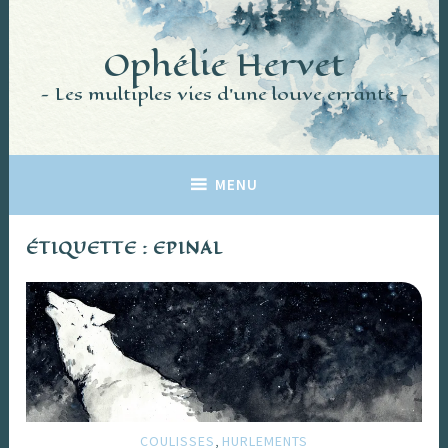
Accéder
au
Ophélie Hervet
contenu
principal
Les multiples vies d'une louve errante
MENU
ÉTIQUETTE :
EPINAL
,
COULISSES
HURLEMENTS