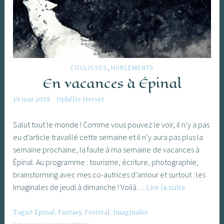
,
COULISSES
HURLEMENTS
En vacances à Épinal
19 mai 2019
Ophélie Hervet
Salut tout le monde ! Comme vous pouvez le voir, il n’y a pas
eu d’article travaillé cette semaine et il n’y aura pas plus la
semaine prochaine, la faute à ma semaine de vacances à
Épinal. Au programme : tourisme, écriture, photographie,
brainstorming avec mes co-autrices d’amour et surtout : les
En
Imaginales de jeudi à dimanche ! Voilà…
Lire la suite
vacances
à
Tagué
Epinal
,
Fantasy
,
Festival
,
Imaginales