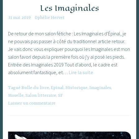
Les Imaginales
31 mai 2019
Ophélie Hervet
De retour de mon salon fétiche : Les Imaginales d'Épinal, je
ne pouvais pas passer à côté du traditionnel article retour.
Je vais donc vous expliquer pourquoi les Imaginales est mon
salon favori depuis la première fois où j'y ai posé les pieds.
Entrée des Imaginales 2019 Tout d'abord, le cadre est
Les
absolument fantastique, et…
Lire la suite
Imaginales
Tagué
Bulle du livre
,
Epinal
,
Historique
,
Imaginales
,
Moselle
,
Salon litteraire
,
SF
Laisser un commentaire