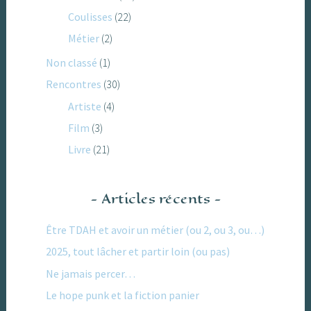
Coulisses
(22)
Métier
(2)
Non classé
(1)
Rencontres
(30)
Artiste
(4)
Film
(3)
Livre
(21)
Articles récents
Être TDAH et avoir un métier (ou 2, ou 3, ou…)
2025, tout lâcher et partir loin (ou pas)
Ne jamais percer…
Le hope punk et la fiction panier