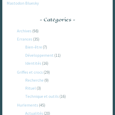
Mastodon
Bluesky
Catégories
Archives
(98)
Errances
(35)
Bien-être
(7)
Développement
(11)
Identités
(16)
Griffes et crocs
(29)
Recherche
(9)
Rituel
(3)
Technique et outils
(16)
Hurlements
(45)
Actualités
(20)