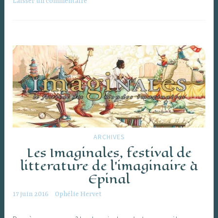
Épinal
Laisser un commentaire
ARCHIVES
Les Imaginales, festival de
litterature de l’imaginaire à
Epinal
17 juin 2016
Ophélie Hervet