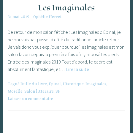
Les Imaginales
31 mai 2019
Ophélie Hervet
De retour de mon salon fétiche : Les Imaginales d'Épinal, je
ne pouvais pas passer à côté du traditionnel article retour.
Je vais donc vous expliquer pourquoi les Imaginales est mon
salon favori depuis la première fois où j'y ai posé les pieds.
Entrée des Imaginales 2019 Tout d'abord, le cadre est
Les
absolument fantastique, et…
Lire la suite
Imaginales
Tagué
Bulle du livre
,
Epinal
,
Historique
,
Imaginales
,
Moselle
,
Salon litteraire
,
SF
Laisser un commentaire