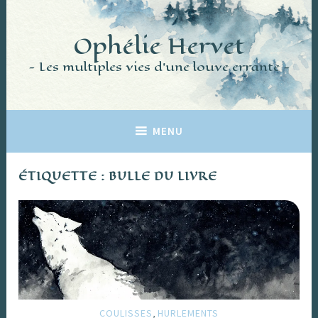
Accéder
au
Ophélie Hervet
contenu
principal
Les multiples vies d'une louve errante
MENU
ÉTIQUETTE :
BULLE DU LIVRE
,
COULISSES
HURLEMENTS