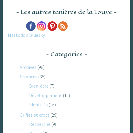
Les autres tanières de la Louve
Mastodon
Bluesky
Catégories
Archives
(98)
Errances
(35)
Bien-être
(7)
Développement
(11)
Identités
(16)
Griffes et crocs
(29)
Recherche
(9)