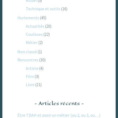
Rituel
(3)
Technique et outils
(16)
Hurlements
(45)
Actualités
(20)
Coulisses
(22)
Métier
(2)
Non classé
(1)
Rencontres
(30)
Artiste
(4)
Film
(3)
Livre
(21)
Articles récents
Être TDAH et avoir un métier (ou 2, ou 3, ou…)