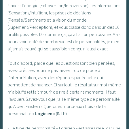
4 axes : l’énergie (Extravertion/Introversion), les informations
(Sensations/Intuition), les prises de décisions
(Pensée/Sentiment) et la vision du monde
(Jugement/Perception), et vous classe donc dans un des 16
profils possibles. Dis comme ça, ça a l’air un peu bizarre. Mais
pour avoir tenté de nombreux test de personnalités, je n’en
ai jamais trouvé qui soit aussi bien conçu ni aussi exact.
Tout d’abord, parce que les questions sont bien pensées,
assez précises pour ne pas laisser trop de place à
l’interprétation, avec des réponses par échelle qui
permettent de nuancer. Et surtout, le résultat sur moi-même
m’a bluffé (et fait mourir de rire à certains moments, il faut
l’avouer). Savez-vous que j’ai le même type de personnalité
qu’Albert Einstein ? Quelques morceaux choisis de la
personnalité «
Logicien
» (INTP) :
« Le type de personnalité « Logicien » est assez rare, car il ne