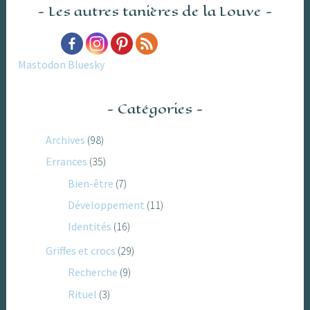
Les autres tanières de la Louve
Mastodon
Bluesky
Catégories
Archives
(98)
Errances
(35)
Bien-être
(7)
Développement
(11)
Identités
(16)
Griffes et crocs
(29)
Recherche
(9)
Rituel
(3)