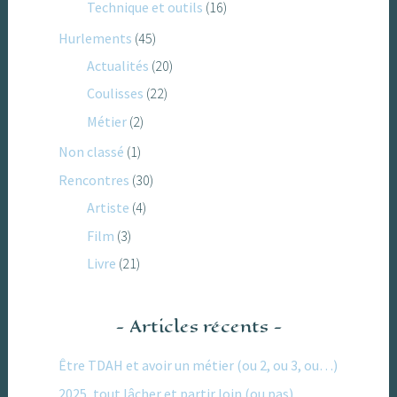
Technique et outils
(16)
Hurlements
(45)
Actualités
(20)
Coulisses
(22)
Métier
(2)
Non classé
(1)
Rencontres
(30)
Artiste
(4)
Film
(3)
Livre
(21)
Articles récents
Être TDAH et avoir un métier (ou 2, ou 3, ou…)
2025, tout lâcher et partir loin (ou pas)