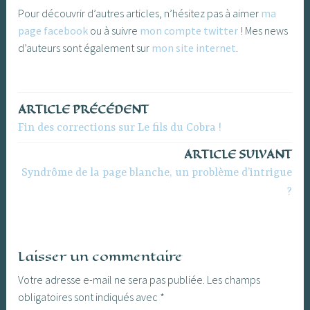
Pour découvrir d’autres articles, n’hésitez pas à aimer
ma
page facebook
ou à suivre
mon compte twitter
! Mes news
d’auteurs sont également sur
mon site internet
.
ARTICLE PRÉCÉDENT
Navigation
Fin des corrections sur Le fils du Cobra !
de
ARTICLE SUIVANT
l’article
Syndrôme de la page blanche, un problème d’intrigue
?
Laisser un commentaire
Votre adresse e-mail ne sera pas publiée.
Les champs
obligatoires sont indiqués avec
*