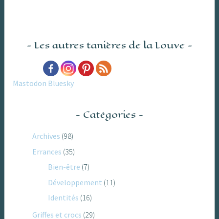
Les autres tanières de la Louve
Mastodon
Bluesky
Catégories
Archives
(98)
Errances
(35)
Bien-être
(7)
Développement
(11)
Identités
(16)
Griffes et crocs
(29)