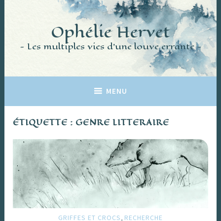
Accéder
au
Ophélie Hervet
contenu
principal
Les multiples vies d'une louve errante
MENU
ÉTIQUETTE :
GENRE LITTERAIRE
,
GRIFFES ET CROCS
RECHERCHE