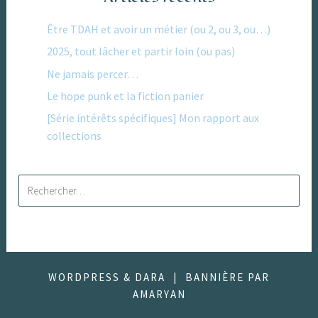
Être TDAH et avoir un métier (ou 2, ou 3, ou…)
2025, tout lâcher et partir loin (ou pas)
Ne jamais percer…
Le hope punk et la fiction panier
[Série intérêts spécifiques] Mon rapport aux
collections
Rechercher :
WORDPRESS & DARA
|
BANNIÈRE PAR
AMARYAN