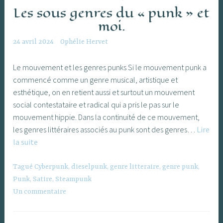
Les sous genres du « punk » et
moi.
24 avril 2024
Ophélie Hervet
Le mouvement et les genres punks Si le mouvement punk a
commencé comme un genre musical, artistique et
esthétique, on en retient aussi et surtout un mouvement
social contestataire et radical qui a pris le pas sur le
mouvement hippie. Dans la continuité de ce mouvement,
les genres littéraires associés au punk sont des genres…
Lire
Les
la suite
sous
genres
Tagué
Cyberpunk
,
dieselpunk
,
genre litteraire
,
genre punk
,
du
Punk
,
Satire
,
Steampunk
« punk »
Un commentaire
et
moi.