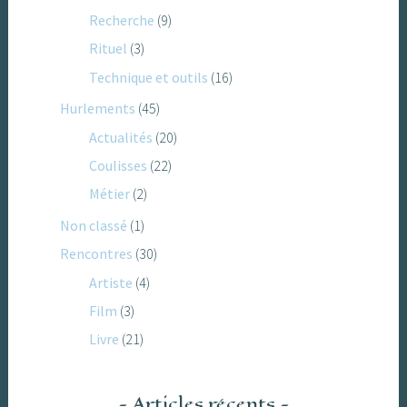
Recherche
(9)
Rituel
(3)
Technique et outils
(16)
Hurlements
(45)
Actualités
(20)
Coulisses
(22)
Métier
(2)
Non classé
(1)
Rencontres
(30)
Artiste
(4)
Film
(3)
Livre
(21)
Articles récents