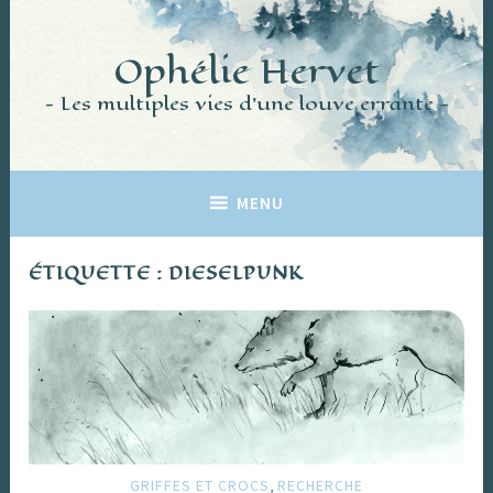
Accéder
au
Ophélie Hervet
contenu
principal
Les multiples vies d'une louve errante
MENU
ÉTIQUETTE :
DIESELPUNK
,
GRIFFES ET CROCS
RECHERCHE