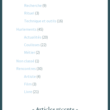
Recherche
(9)
Rituel
(3)
Technique et outils
(16)
Hurlements
(45)
Actualités
(20)
Coulisses
(22)
Métier
(2)
Non classé
(1)
Rencontres
(30)
Artiste
(4)
Film
(3)
Livre
(21)
Articles récents