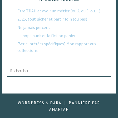
Être TDAH et avoir un métier (ou 2, ou 3, ou…)
2025, tout lâcher et partir loin (ou pas)
Ne jamais percer…
Le hope punk et la fiction panier
[Série intérêts spécifiques] Mon rapport aux
collections
Rechercher :
WORDPRESS & DARA
|
BANNIÈRE PAR
AMARYAN