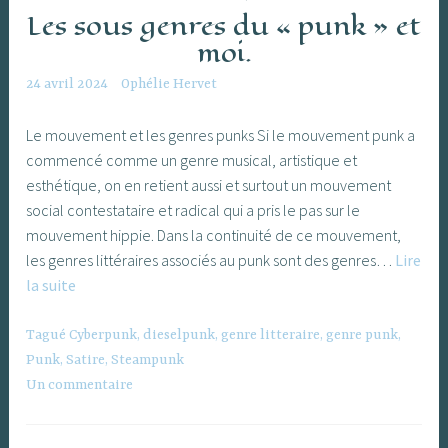
Les sous genres du « punk » et
moi.
24 avril 2024
Ophélie Hervet
Le mouvement et les genres punks Si le mouvement punk a
commencé comme un genre musical, artistique et
esthétique, on en retient aussi et surtout un mouvement
social contestataire et radical qui a pris le pas sur le
mouvement hippie. Dans la continuité de ce mouvement,
les genres littéraires associés au punk sont des genres…
Lire
Les
la suite
sous
genres
Tagué
Cyberpunk
,
dieselpunk
,
genre litteraire
,
genre punk
,
du
Punk
,
Satire
,
Steampunk
« punk »
Un commentaire
et
moi.