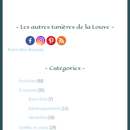
Les autres tanières de la Louve
Mastodon
Bluesky
Catégories
Archives
(98)
Errances
(35)
Bien-être
(7)
Développement
(11)
Identités
(16)
Griffes et crocs
(29)