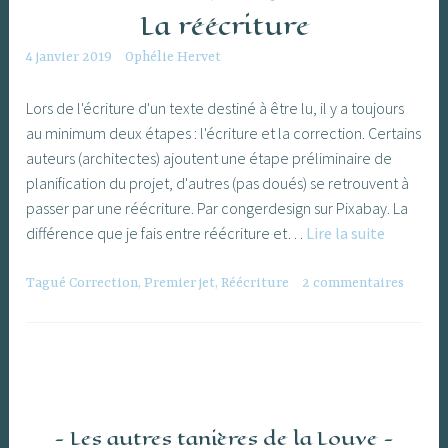
La réécriture
4 janvier 2019
Ophélie Hervet
Lors de l'écriture d'un texte destiné à être lu, il y a toujours
au minimum deux étapes : l'écriture et la correction. Certains
auteurs (architectes) ajoutent une étape préliminaire de
planification du projet, d'autres (pas doués) se retrouvent à
passer par une réécriture. Par congerdesign sur Pixabay. La
La
différence que je fais entre réécriture et…
Lire la suite
réécritur
Tagué
Correction
,
Premier jet
,
Réécriture
2 commentaires
Les autres tanières de la Louve