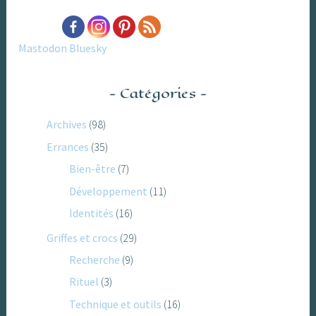
Mastodon
Bluesky
Catégories
Archives
(98)
Errances
(35)
Bien-être
(7)
Développement
(11)
Identités
(16)
Griffes et crocs
(29)
Recherche
(9)
Rituel
(3)
Technique et outils
(16)