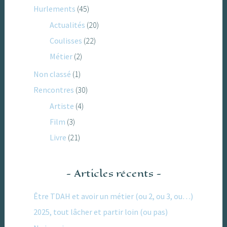
Hurlements
(45)
Actualités
(20)
Coulisses
(22)
Métier
(2)
Non classé
(1)
Rencontres
(30)
Artiste
(4)
Film
(3)
Livre
(21)
Articles récents
Être TDAH et avoir un métier (ou 2, ou 3, ou…)
2025, tout lâcher et partir loin (ou pas)