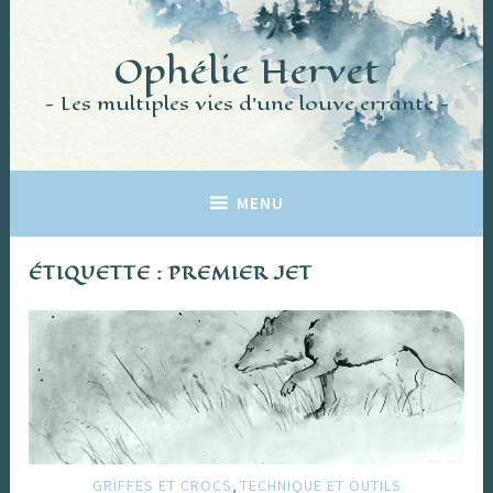
Accéder
au
Ophélie Hervet
contenu
principal
Les multiples vies d'une louve errante
MENU
ÉTIQUETTE :
PREMIER JET
,
GRIFFES ET CROCS
TECHNIQUE ET OUTILS