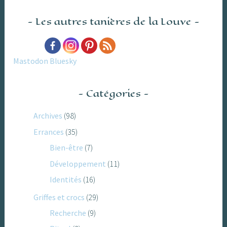
Les autres tanières de la Louve
Mastodon
Bluesky
Catégories
Archives
(98)
Errances
(35)
Bien-être
(7)
Développement
(11)
Identités
(16)
Griffes et crocs
(29)
Recherche
(9)