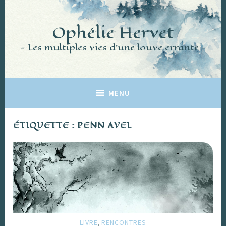
Accéder
au
Ophélie Hervet
contenu
principal
Les multiples vies d'une louve errante
MENU
ÉTIQUETTE :
PENN AVEL
,
LIVRE
RENCONTRES