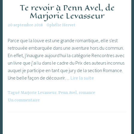
Te revoir à Penn Avel, de
Marjorie Levasseur
20 septembre 2018
Ophélie Hervet
Parce que la louve est une grande romantique, elle s'est
retrouvée embarquée dans une aventure hors du commun.
En effet, j'inaugure aujourd'hui la catégorie Rencontres avec
un livre que j'ai lu dans le cadre du Prix des auteurs inconnus
auquel je participe en tant que jury de la section Romance.
Te
Une belle façon de découvrir…
Lire la suite
revoir
à
Tagué
Marjorie Levasseur
,
Penn Avel
,
romance
Penn
Un commentaire
Avel,
de
Marjorie
Levasseur