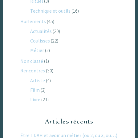
Rituel
(3)
Technique et outils
(16)
Hurlements
(45)
Actualités
(20)
Coulisses
(22)
Métier
(2)
Non classé
(1)
Rencontres
(30)
Artiste
(4)
Film
(3)
Livre
(21)
Articles récents
Être TDAH et avoir un métier (ou 2, ou 3, ou…)