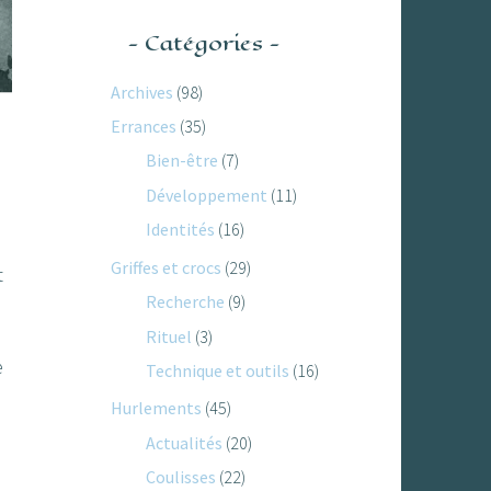
Catégories
Archives
(98)
Errances
(35)
Bien-être
(7)
Développement
(11)
Identités
(16)
Griffes et crocs
(29)
t
Recherche
(9)
Rituel
(3)
e
Technique et outils
(16)
Hurlements
(45)
Actualités
(20)
Coulisses
(22)