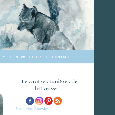
E
NEWSLETTER
CONTACT
Les autres tanières de
la Louve
Mastodon
Bluesky