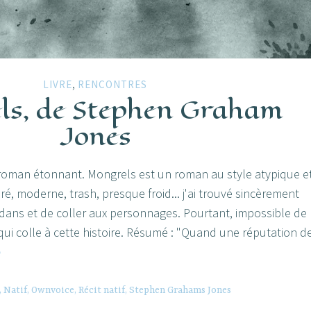
,
LIVRE
RENCONTRES
ls, de Stephen Graham
Jones
 un roman étonnant. Mongrels est un roman au style atypique e
é, moderne, trash, presque froid... j'ai trouvé sincèrement
dedans et de coller aux personnages. Pourtant, impossible de
 qui colle à cette histoire. Résumé : "Quand une réputation d
Mongrels,
e
de
Stephen
,
Natif
,
Ownvoice
,
Récit natif
,
Stephen Grahams Jones
Graham