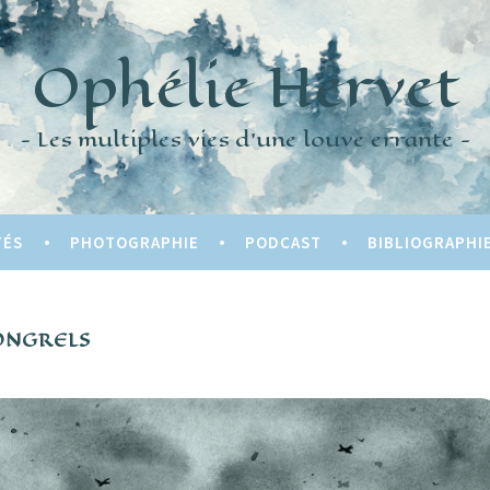
Ophélie Hervet
Les multiples vies d'une louve errante
TÉS
PHOTOGRAPHIE
PODCAST
BIBLIOGRAPHI
NGRELS