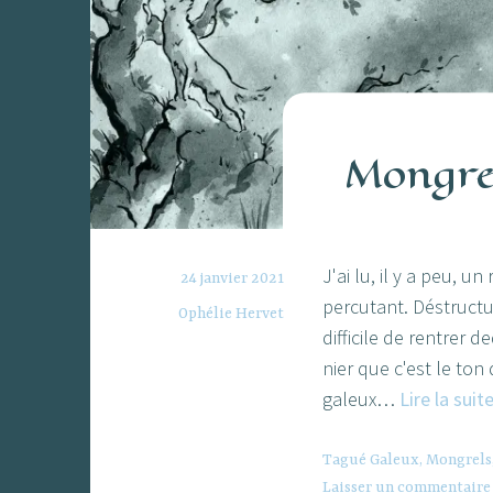
Mongre
J'ai lu, il y a peu,
24 janvier 2021
percutant. Déstructur
Ophélie Hervet
difficile de rentrer 
nier que c'est le ton
galeux…
Lire la suit
Tagué
Galeux
,
Mongrels
Laisser un commentaire