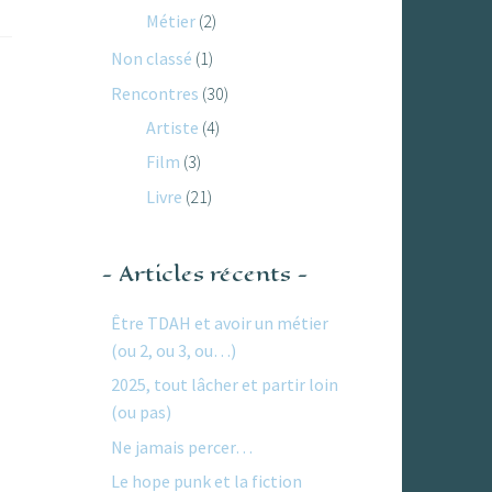
Métier
(2)
Non classé
(1)
Rencontres
(30)
Artiste
(4)
Film
(3)
Livre
(21)
Articles récents
Être TDAH et avoir un métier
(ou 2, ou 3, ou…)
2025, tout lâcher et partir loin
(ou pas)
Ne jamais percer…
Le hope punk et la fiction