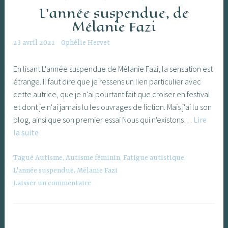
L’année suspendue, de
Mélanie Fazi
23 avril 2021
Ophélie Hervet
En lisant L'année suspendue de Mélanie Fazi, la sensation est
étrange. Il faut dire que je ressens un lien particulier avec
cette autrice, que je n'ai pourtant fait que croiser en festival
et dont je n'ai jamais lu les ouvrages de fiction. Mais j'ai lu son
blog, ainsi que son premier essai Nous qui n'existons…
Lire
L’année
la suite
suspendue,
de
Tagué
Autisme
,
Autisme féminin
,
Fatigue autistique
,
Mélanie
L'année suspendue
,
Mélanie Fazi
Fazi
Laisser un commentaire