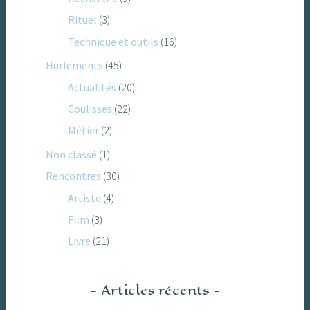
Rituel
(3)
Technique et outils
(16)
Hurlements
(45)
Actualités
(20)
Coulisses
(22)
Métier
(2)
Non classé
(1)
Rencontres
(30)
Artiste
(4)
Film
(3)
Livre
(21)
Articles récents