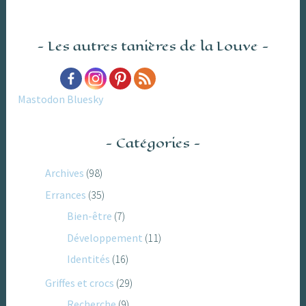
Les autres tanières de la Louve
Mastodon
Bluesky
Catégories
Archives
(98)
Errances
(35)
Bien-être
(7)
Développement
(11)
Identités
(16)
Griffes et crocs
(29)
Recherche
(9)