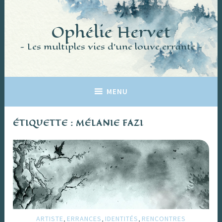
Accéder
au
Ophélie Hervet
contenu
principal
Les multiples vies d'une louve errante
MENU
ÉTIQUETTE :
MÉLANIE FAZI
,
,
,
ARTISTE
ERRANCES
IDENTITÉS
RENCONTRES