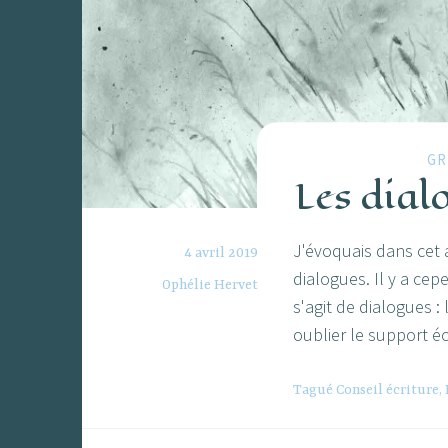
GR
Les dial
J'évoquais dans cet a
4 avril 2019
dialogues. Il y a ce
Ophélie Hervet
s'agit de dialogues :
oublier le support éc
Tagué
Conseil écriture
,