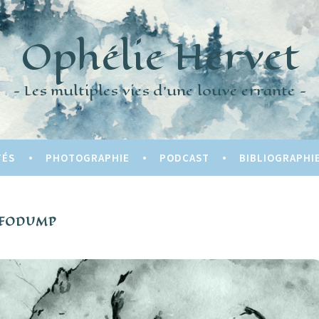
Ophélie Hervet
Les multiples vies d'une louve errante
TÉS
PHOTOGRAPHIE
PODCAST
BIBLIOGRAPHI
FODUMP