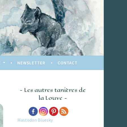
E
NEWSLETTER
CONTACT
Les autres tanières de
la Louve
Mastodon
Bluesky