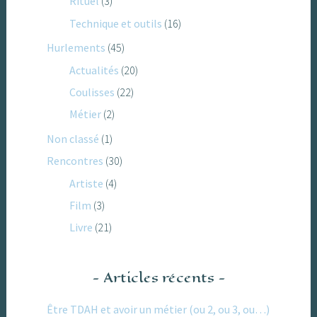
Rituel
(3)
Technique et outils
(16)
Hurlements
(45)
Actualités
(20)
Coulisses
(22)
Métier
(2)
Non classé
(1)
Rencontres
(30)
Artiste
(4)
Film
(3)
Livre
(21)
Articles récents
Être TDAH et avoir un métier (ou 2, ou 3, ou…)