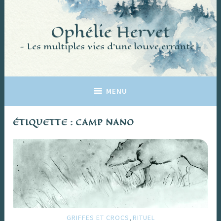
Accéder
au
Ophélie Hervet
contenu
principal
Les multiples vies d'une louve errante
MENU
ÉTIQUETTE :
CAMP NANO
,
GRIFFES ET CROCS
RITUEL