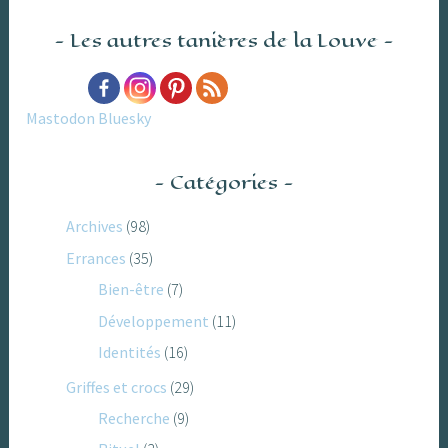
Les autres tanières de la Louve
Mastodon
Bluesky
Catégories
Archives
(98)
Errances
(35)
Bien-être
(7)
Développement
(11)
Identités
(16)
Griffes et crocs
(29)
Recherche
(9)