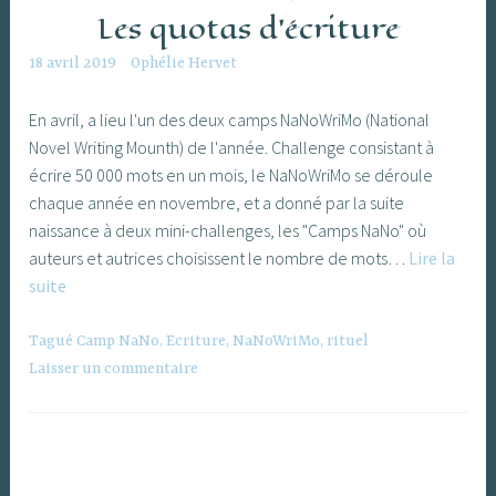
Les quotas d’écriture
18 avril 2019
Ophélie Hervet
En avril, a lieu l'un des deux camps NaNoWriMo (National
Novel Writing Mounth) de l'année. Challenge consistant à
écrire 50 000 mots en un mois, le NaNoWriMo se déroule
chaque année en novembre, et a donné par la suite
naissance à deux mini-challenges, les "Camps NaNo" où
auteurs et autrices choisissent le nombre de mots…
Lire la
Les
suite
quotas
d’écriture
Tagué
Camp NaNo
,
Ecriture
,
NaNoWriMo
,
rituel
Laisser un commentaire