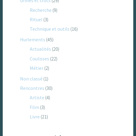
Griffes et crocs
(29)
Recherche
(9)
Rituel
(3)
Technique et outils
(16)
Hurlements
(45)
Actualités
(20)
Coulisses
(22)
Métier
(2)
Non classé
(1)
Rencontres
(30)
Artiste
(4)
Film
(3)
Livre
(21)