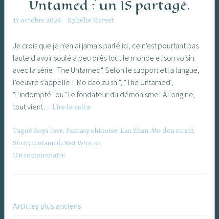
Untamed : un IS partagé.
17 octobre 2024
Ophélie Hervet
Je crois que je n'en ai jamais parlé ici, ce n'est pourtant pas
faute d'avoir soulé à peu près tout le monde et son voisin
avec la série "The Untamed". Selon le support et la langue,
l'oeuvre s'appelle : "Mo dao zu shi", "The Untamed",
"L'indompté" ou "Le fondateur du démonisme". À l'origine,
[Série
tout vient…
Lire la suite
Intérêt
Spécifique]
Tagué
Boys love
,
Fantasy chinoise
,
Lan Zhan
,
Mo doa zu shi
,
Série
Série
,
Untamed
,
Wei Wuxian
de
Un commentaire
fantasy
chinoise
The
Untamed
Articles plus anciens
Navigation
: