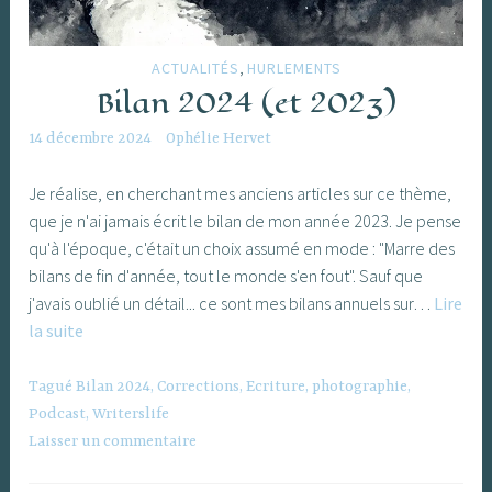
,
ACTUALITÉS
HURLEMENTS
Bilan 2024 (et 2023)
14 décembre 2024
Ophélie Hervet
Je réalise, en cherchant mes anciens articles sur ce thème,
que je n'ai jamais écrit le bilan de mon année 2023. Je pense
qu'à l'époque, c'était un choix assumé en mode : "Marre des
bilans de fin d'année, tout le monde s'en fout". Sauf que
j'avais oublié un détail... ce sont mes bilans annuels sur…
Lire
Bilan
la suite
2024
(et
Tagué
Bilan 2024
,
Corrections
,
Ecriture
,
photographie
,
2023)
Podcast
,
Writerslife
Laisser un commentaire