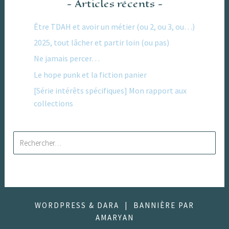
Articles récents
Être TDAH et avoir un métier (ou 2, ou 3, ou…)
2025, tout lâcher et partir loin (ou pas)
Ne jamais percer…
Le hope punk et la fiction panier
[Série intérêts spécifiques] Mon rapport aux
collections
Rechercher :
WORDPRESS & DARA
|
BANNIÈRE PAR
AMARYAN