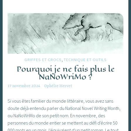
,
GRIFFES ET CROCS
TECHNIQUE ET OUTILS
Pourquoi je ne fais plus le
NaNoWriMo ?
17 novembre 2024
Ophélie Hervet
Si vous êtes familier du monde littéraire, vous avez sans
doute déjà entendu parler du National Novel Writing Month,
ou NaNoWriMo de son petit nom. En novembre, des
personnes du monde entier se mettent au défi d'écrire 50
000 mots en un mois, l'équivalent d'un petit roman. Le tout