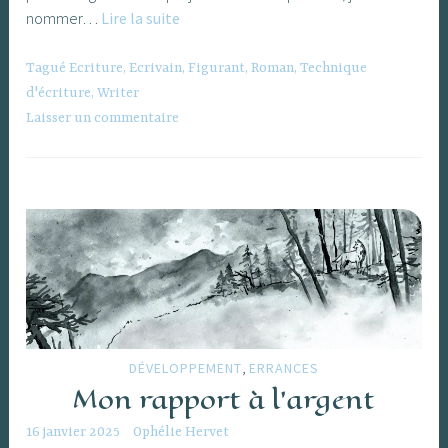
Les
nommer…
Lire la suite
figurants,
quelle
Tagué
Ecriture
,
Ecrivain
,
Figurant
,
Roman
,
Technique
place
d'écriture
,
Writer
dans
Laisser un commentaire
nos
histoires
?
,
DÉVELOPPEMENT
ERRANCES
Mon rapport à l’argent
16 janvier 2025
Ophélie Hervet