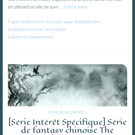
Pourquoi
en utilisant un site de suivi…
Lire la suite
je
ne
Tagué
defiécriture
,
écriture
,
nano
,
NaNoWriMo
,
fais
techniqueécriture
,
Writerslife
plus
Laisser un commentaire
le
NaNoWriMo
?
,
FILM
RENCONTRES
[Série Intérêt Spécifique] Série
de fantasy chinoise The