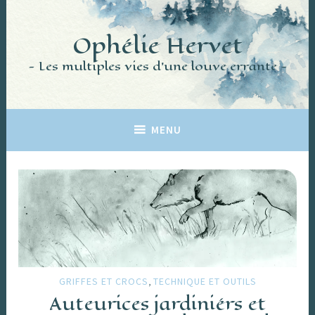
Accéder
au
Ophélie Hervet
contenu
principal
Les multiples vies d'une louve errante
MENU
,
GRIFFES ET CROCS
TECHNIQUE ET OUTILS
Auteurices jardiniérs et