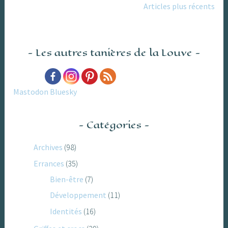
Articles plus récents
des
un
IS
articles
partagé.
Les autres tanières de la Louve
Mastodon
Bluesky
Catégories
Archives
(98)
Errances
(35)
Bien-être
(7)
Développement
(11)
Identités
(16)