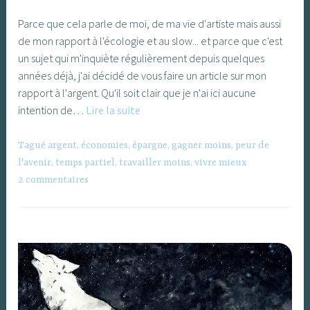
Parce que cela parle de moi, de ma vie d'artiste mais aussi
de mon rapport à l'écologie et au slow... et parce que c'est
un sujet qui m'inquiète régulièrement depuis quelques
années déjà, j'ai décidé de vous faire un article sur mon
rapport à l'argent. Qu'il soit clair que je n'ai ici aucune
Mon
intention de…
Lire la suite
rapport
à
Tagué
argent
,
économies
,
épargne
,
gagner moins
,
peur de
l’argent
l'avenir
,
temps partiel
,
travailler moins
,
vivre mieux
2 commentaires