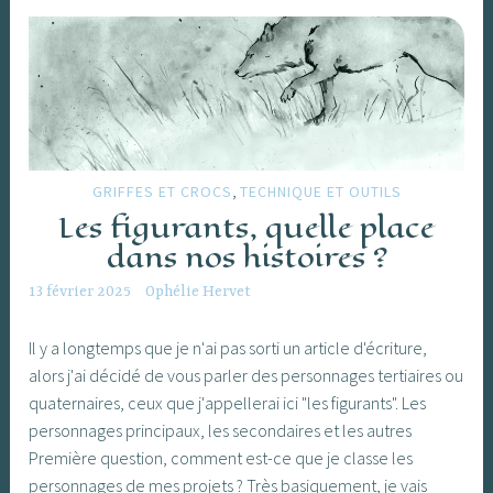
pieds
dans
le
tapis
nous
apprend
l’écriture
,
GRIFFES ET CROCS
TECHNIQUE ET OUTILS
Les figurants, quelle place
dans nos histoires ?
13 février 2025
Ophélie Hervet
Il y a longtemps que je n'ai pas sorti un article d'écriture,
alors j'ai décidé de vous parler des personnages tertiaires ou
quaternaires, ceux que j'appellerai ici "les figurants". Les
personnages principaux, les secondaires et les autres
Première question, comment est-ce que je classe les
personnages de mes projets ? Très basiquement, je vais