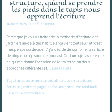
structure, quand se prendre
les pieds dans le tapis nous
apprend l’écriture
16 mars 2025
Ophélie Hervet
Parce que je voulais traiter de la méthode d'écriture des
jardiniers au-delà des habituels "ça vient tout seul" et "c'est
mes persos qui décident", j'ai décidé de combiner un article
de blog et un épisode de podcast. C'est un sujet assez vaste,
ce qui me donne l'occasion de le traiter selon deux
Auteurices
approches différentes et…
Lire la suite
jardiniérs
et
Tagué
architecte
,
auteuricejardinier
,
coursdecriture
,
structure,
écriture
,
Jardinier
,
pageblanche
,
scriptural
,
writersblock
quand
Laisser un commentaire
se
prendre
les