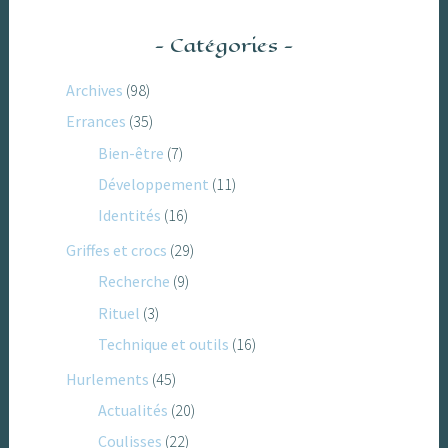
Catégories
Archives
(98)
Errances
(35)
Bien-être
(7)
Développement
(11)
Identités
(16)
Griffes et crocs
(29)
Recherche
(9)
Rituel
(3)
Technique et outils
(16)
Hurlements
(45)
Actualités
(20)
Coulisses
(22)