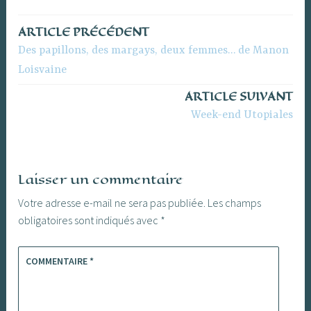
ARTICLE PRÉCÉDENT
Navigation
Des papillons, des margays, deux femmes… de Manon
de
Loisvaine
l’article
ARTICLE SUIVANT
Week-end Utopiales
Laisser un commentaire
Votre adresse e-mail ne sera pas publiée.
Les champs
obligatoires sont indiqués avec
*
COMMENTAIRE
*