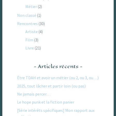
Métier
(2)
Non classé
(1)
Rencontres
(30)
Artiste
(4)
Film
(3)
Livre
(21)
Articles récents
Être TDAH et avoir un métier (ou 2, ou 3, ou…)
2025, tout lâcher et partir loin (ou pas)
Ne jamais percer…
Le hope punk et la fiction panier
[Série intérêts spécifiques] Mon rapport aux