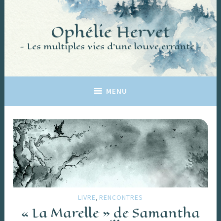
Accéder
au
Ophélie Hervet
contenu
principal
Les multiples vies d'une louve errante
MENU
,
LIVRE
RENCONTRES
« La Marelle » de Samantha