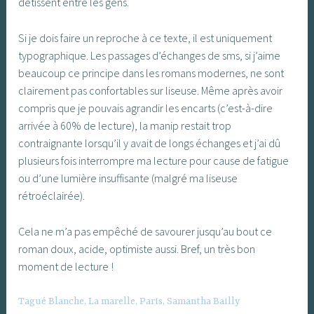
détissent entre les gens.
Si je dois faire un reproche à ce texte, il est uniquement
typographique. Les passages d’échanges de sms, si j’aime
beaucoup ce principe dans les romans modernes, ne sont
clairement pas confortables sur liseuse. Même après avoir
compris que je pouvais agrandir les encarts (c’est-à-dire
arrivée à 60% de lecture), la manip restait trop
contraignante lorsqu’il y avait de longs échanges et j’ai dû
plusieurs fois interrompre ma lecture pour cause de fatigue
ou d’une lumière insuffisante (malgré ma liseuse
rétroéclairée).
Cela ne m’a pas empêché de savourer jusqu’au bout ce
roman doux, acide, optimiste aussi. Bref, un très bon
moment de lecture !
Tagué
Blanche
,
La marelle
,
Paris
,
Samantha Bailly