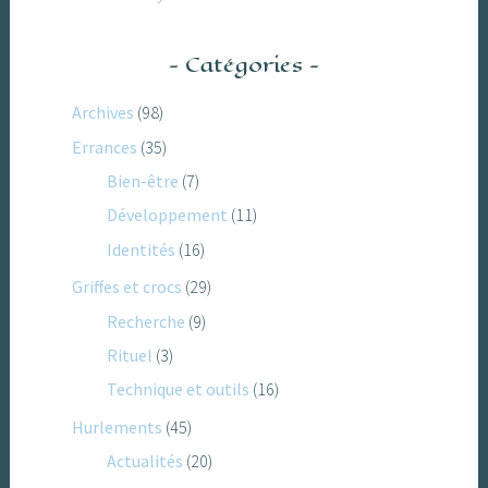
Catégories
Archives
(98)
Errances
(35)
Bien-être
(7)
Développement
(11)
Identités
(16)
Griffes et crocs
(29)
Recherche
(9)
Rituel
(3)
Technique et outils
(16)
Hurlements
(45)
Actualités
(20)