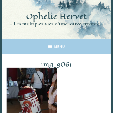
Accéder
au
Ophélie Hervet
contenu
principal
Les multiples vies d'une louve errante
MENU
img_9061