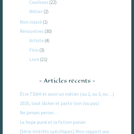
Coulisses
(22)
Métier
(2)
Non classé
(1)
Rencontres
(30)
Artiste
(4)
Film
(3)
Livre
(21)
Articles récents
Être TDAH et avoir un métier (ou 2, ou 3, ou…)
2025, tout lâcher et partir loin (ou pas)
Ne jamais percer…
Le hope punk et la fiction panier
[Série intérêts spécifiques] Mon rapport aux