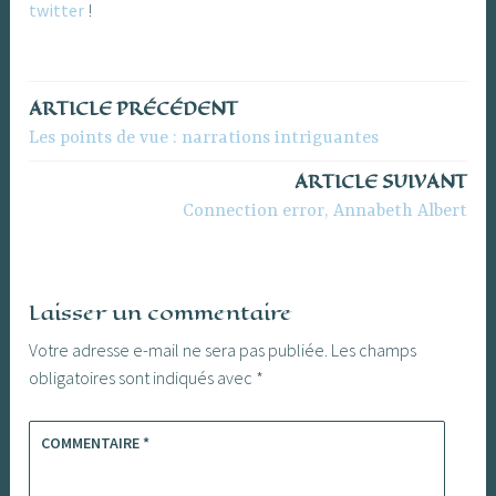
twitter
!
ARTICLE PRÉCÉDENT
Navigation
Les points de vue : narrations intriguantes
de
ARTICLE SUIVANT
l’article
Connection error, Annabeth Albert
Laisser un commentaire
Votre adresse e-mail ne sera pas publiée.
Les champs
obligatoires sont indiqués avec
*
COMMENTAIRE
*