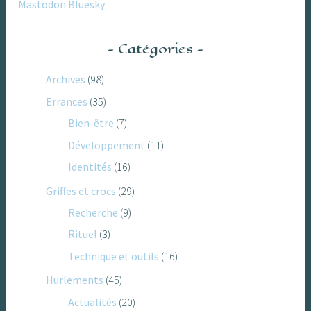
Mastodon
Bluesky
Catégories
Archives
(98)
Errances
(35)
Bien-être
(7)
Développement
(11)
Identités
(16)
Griffes et crocs
(29)
Recherche
(9)
Rituel
(3)
Technique et outils
(16)
Hurlements
(45)
Actualités
(20)