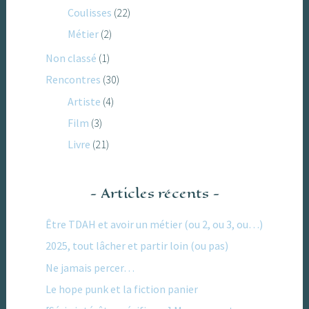
Coulisses
(22)
Métier
(2)
Non classé
(1)
Rencontres
(30)
Artiste
(4)
Film
(3)
Livre
(21)
Articles récents
Être TDAH et avoir un métier (ou 2, ou 3, ou…)
2025, tout lâcher et partir loin (ou pas)
Ne jamais percer…
Le hope punk et la fiction panier