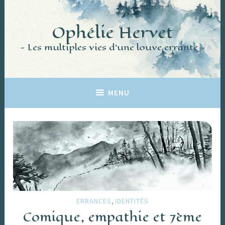
Accéder
au
Ophélie Hervet
contenu
principal
Les multiples vies d'une louve errante
MENU
,
ERRANCES
IDENTITÉS
Comique, empathie et 7ème