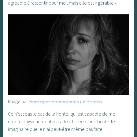
agréable à ressentir pour moi, mais elle est « gérable ».
Image par
Виктория Бородинова
de
Pixabay
Ce n’est pas le cas de la honte, qui est capable de me
rendre physiquement malade à l’idée d’une boulette
imaginaire que je n’ai peut-être même pas faite.