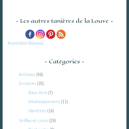
Les autres tanières de la Louve
Mastodon
Bluesky
Catégories
Archives
(98)
Errances
(35)
Bien-être
(7)
Développement
(11)
Identités
(16)
Griffes et crocs
(29)