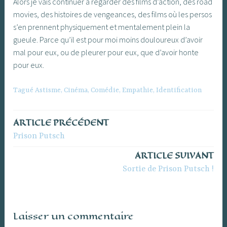
Alors je vais continuer à regarder des films d’action, des road
movies, des histoires de vengeances, des films où les persos
s’en prennent physiquement et mentalement plein la
gueule. Parce qu’il est pour moi moins douloureux d’avoir
mal pour eux, ou de pleurer pour eux, que d’avoir honte
pour eux.
Tagué
Astisme
,
Cinéma
,
Comédie
,
Empathie
,
Identification
ARTICLE PRÉCÉDENT
Navigation
Prison Putsch
de
ARTICLE SUIVANT
l’article
Sortie de Prison Putsch !
Laisser un commentaire