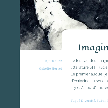
Imagin
Le festival des Imag
2 juin 2022
littérature SFFF (Sci
Ophélie Hervet
Le premier auquel je
d'écrivaine au sérieux
ligne. Aujourd'hui, 
Tagué
Diversité
,
Futur
,