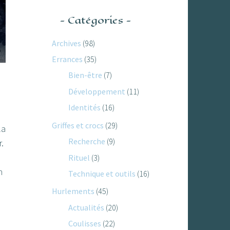
Catégories
Archives
(98)
Errances
(35)
Bien-être
(7)
Développement
(11)
Identités
(16)
Griffes et crocs
(29)
la
Recherche
(9)
.
Rituel
(3)
n
Technique et outils
(16)
Hurlements
(45)
Actualités
(20)
Coulisses
(22)