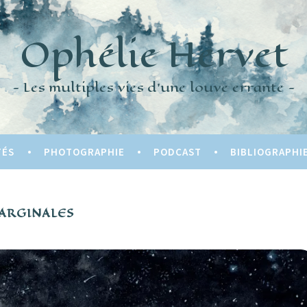
Ophélie Hervet
Les multiples vies d'une louve errante
TÉS
PHOTOGRAPHIE
PODCAST
BIBLIOGRAPHI
ARGINALES