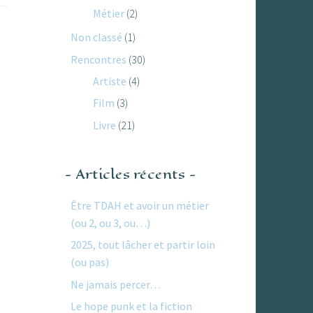
Métier
(2)
Non classé
(1)
Rencontres
(30)
Artiste
(4)
Film
(3)
Livre
(21)
Articles récents
Être TDAH et avoir un métier
(ou 2, ou 3, ou…)
2025, tout lâcher et partir loin
(ou pas)
Ne jamais percer…
Le hope punk et la fiction