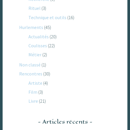
Rituel
(3)
Technique et outils
(16)
Hurlements
(45)
Actualités
(20)
Coulisses
(22)
Métier
(2)
Non classé
(1)
Rencontres
(30)
Artiste
(4)
Film
(3)
Livre
(21)
Articles récents