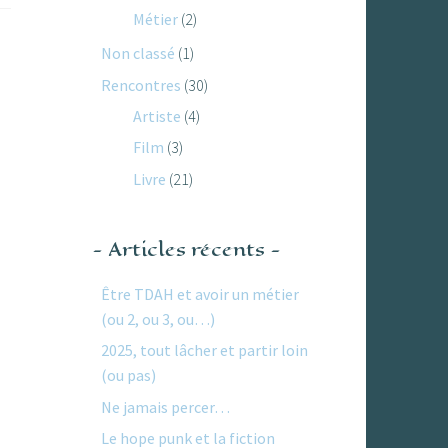
Métier
(2)
Non classé
(1)
Rencontres
(30)
Artiste
(4)
Film
(3)
Livre
(21)
Articles récents
Être TDAH et avoir un métier
(ou 2, ou 3, ou…)
2025, tout lâcher et partir loin
(ou pas)
Ne jamais percer…
Le hope punk et la fiction