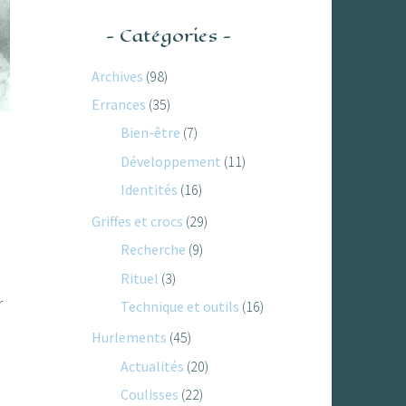
Catégories
Archives
(98)
Errances
(35)
Bien-être
(7)
Développement
(11)
Identités
(16)
Griffes et crocs
(29)
Recherche
(9)
Rituel
(3)
r
Technique et outils
(16)
Hurlements
(45)
Actualités
(20)
Coulisses
(22)