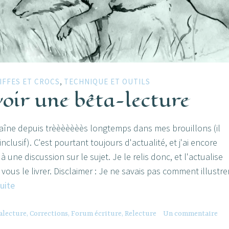
,
IFFES ET CROCS
TECHNIQUE ET OUTILS
oir une bêta-lecture
 traîne depuis trèèèèèèès longtemps dans mes brouillons (il
nclusif). C'est pourtant toujours d'actualité, et j'ai encore
 une discussion sur le sujet. Je le relis donc, et l'actualise
ous le livrer. Disclaimer : Je ne savais pas comment illustre
Recevoir
suite
une
bêta-
alecture
,
Corrections
,
Forum écriture
,
Relecture
Un commentaire
lecture