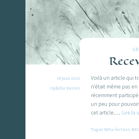
GR
Recev
Voilà un article qui
19 juin 2021
n'était même pas en i
Ophélie Hervet
récemment participé à
un peu pour pouvoir v
cet article.…
Lire la 
Tagué
Bêta-lecture
,
Bêt