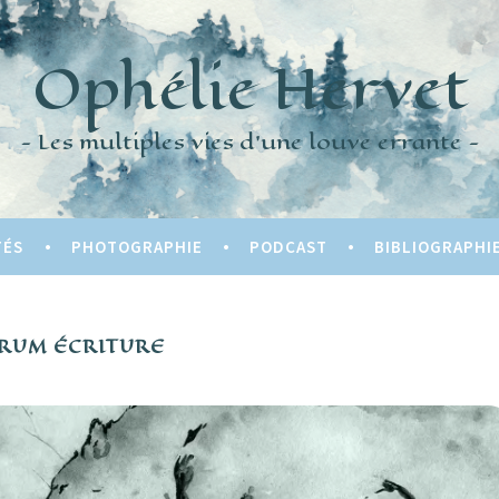
Ophélie Hervet
Les multiples vies d'une louve errante
TÉS
PHOTOGRAPHIE
PODCAST
BIBLIOGRAPHI
RUM ÉCRITURE