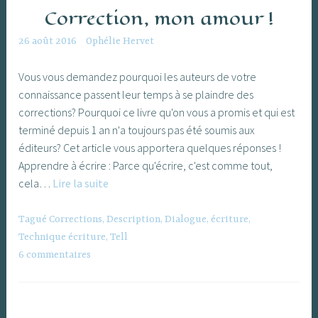
Correction, mon amour !
26 août 2016
Ophélie Hervet
Vous vous demandez pourquoi les auteurs de votre
connaissance passent leur temps à se plaindre des
corrections? Pourquoi ce livre qu'on vous a promis et qui est
terminé depuis 1 an n'a toujours pas été soumis aux
éditeurs? Cet article vous apportera quelques réponses !
Apprendre à écrire : Parce qu'écrire, c'est comme tout,
Correction,
cela…
Lire la suite
mon
amour
Tagué
Corrections
,
Description
,
Dialogue
,
écriture
,
!
Technique écriture
,
Tell
6 commentaires