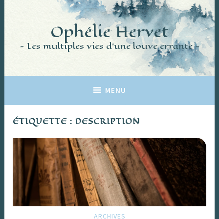
Accéder
au
Ophélie Hervet
contenu
principal
Les multiples vies d'une louve errante
MENU
ÉTIQUETTE :
DESCRIPTION
ARCHIVES