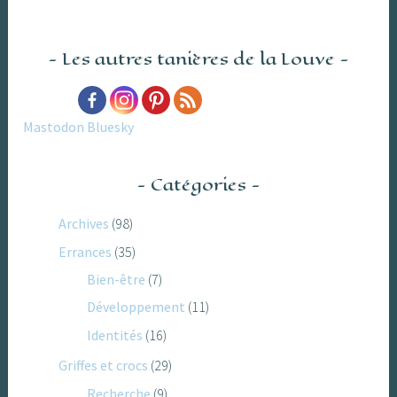
Les autres tanières de la Louve
Mastodon
Bluesky
Catégories
Archives
(98)
Errances
(35)
Bien-être
(7)
Développement
(11)
Identités
(16)
Griffes et crocs
(29)
Recherche
(9)