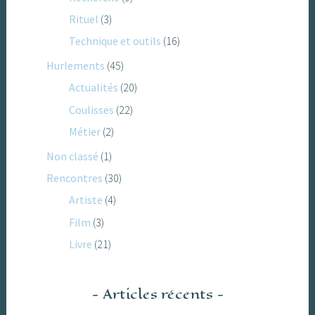
Rituel
(3)
Technique et outils
(16)
Hurlements
(45)
Actualités
(20)
Coulisses
(22)
Métier
(2)
Non classé
(1)
Rencontres
(30)
Artiste
(4)
Film
(3)
Livre
(21)
Articles récents