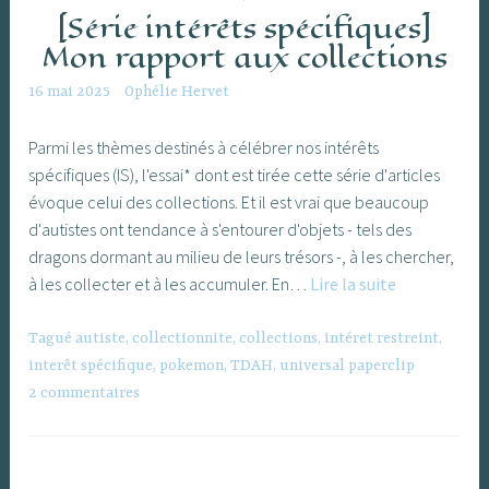
[Série intérêts spécifiques]
Mon rapport aux collections
16 mai 2025
Ophélie Hervet
Parmi les thèmes destinés à célébrer nos intérêts
spécifiques (IS), l'essai* dont est tirée cette série d'articles
évoque celui des collections. Et il est vrai que beaucoup
d'autistes ont tendance à s'entourer d'objets - tels des
dragons dormant au milieu de leurs trésors -, à les chercher,
[Série
à les collecter et à les accumuler. En…
Lire la suite
intérêts
spécifiques]
Tagué
autiste
,
collectionnite
,
collections
,
intéret restreint
,
Mon
interêt spécifique
,
pokemon
,
TDAH
,
universal paperclip
rapport
2 commentaires
aux
collections