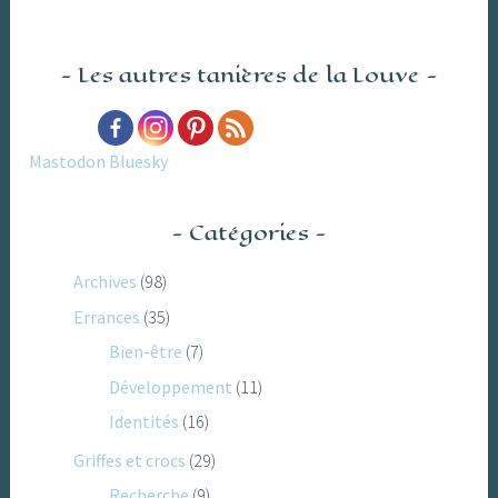
Les autres tanières de la Louve
Mastodon
Bluesky
Catégories
Archives
(98)
Errances
(35)
Bien-être
(7)
Développement
(11)
Identités
(16)
Griffes et crocs
(29)
Recherche
(9)