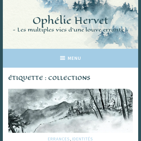
Accéder
au
Ophélie Hervet
contenu
principal
Les multiples vies d'une louve errante
MENU
ÉTIQUETTE :
COLLECTIONS
,
ERRANCES
IDENTITÉS