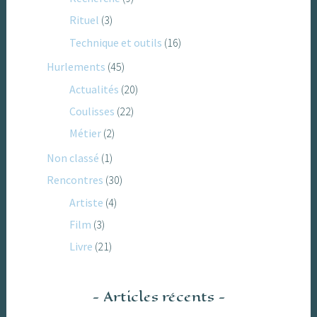
Rituel
(3)
Technique et outils
(16)
Hurlements
(45)
Actualités
(20)
Coulisses
(22)
Métier
(2)
Non classé
(1)
Rencontres
(30)
Artiste
(4)
Film
(3)
Livre
(21)
Articles récents