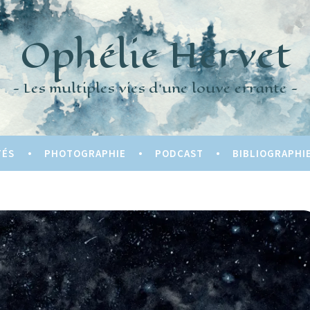
Ophélie Hervet
Les multiples vies d'une louve errante
TÉS
PHOTOGRAPHIE
PODCAST
BIBLIOGRAPHI