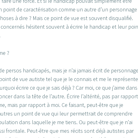
faire une force. Et si le handicap pouvait simplement être
un point de caractérisation comme un autre d’un personnage
choses à dire ? Mais ce point de vue est souvent disqualifié.
concernés hésitent souvent à écrire le handicap et leur poin
.
sme ?
e persos handicapés, mais je n’ai jamais écrit de personnag
 point de vue autiste tel que je le connais et me le représente
urquoi écrire ce que je sais déjà ? Car moi, ce que j’aime dans
foncer dans la tête de l’autre. Écrire l’altérité, pas par rapport
e, mais par rapport à moi. Ce faisant, peut-être que je
autres un point de vue qui leur permettrait de comprendre
pulation dans laquelle je me tiens. Ou peut-être que je n’ai
si frontale. Peut-être que mes récits sont déjà autistes par