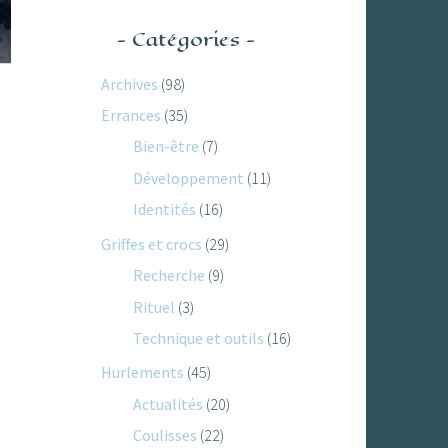
Catégories
Archives
(98)
Errances
(35)
Bien-être
(7)
Développement
(11)
Identités
(16)
Griffes et crocs
(29)
Recherche
(9)
Rituel
(3)
Technique et outils
(16)
Hurlements
(45)
Actualités
(20)
Coulisses
(22)