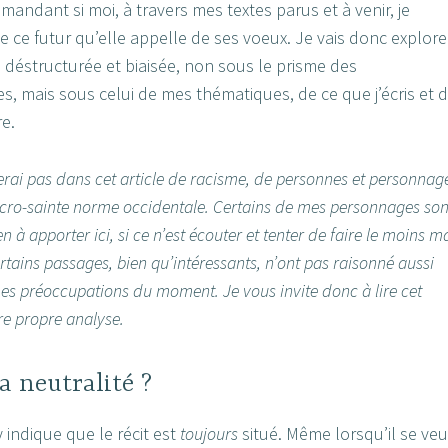
andant si moi, à travers mes textes parus et à venir, je
de ce futur qu’elle appelle de ses voeux. Je vais donc explore
 déstructurée et biaisée, non sous le prisme des
s, mais sous celui de mes thématiques, de ce que j’écris et 
re.
lerai pas dans cet article de racisme, de personnes et personnag
sacro-sainte norme occidentale. Certains de mes personnages son
ien à apporter ici, si ce n’est écouter et tenter de faire le moins m
tains passages, bien qu’intéressants, n’ont pas raisonné aussi
s préoccupations du moment. Je vous invite donc à lire cet
tre propre analyse.
a neutralité ?
 indique que le récit est
toujours
situé. Même lorsqu’il se veu