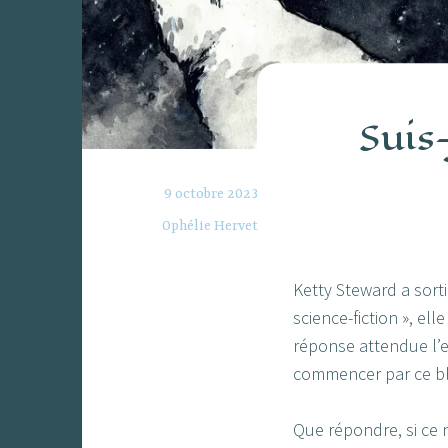
Suis-
9 octobre 2023
Ophélie Hervet
Ketty Steward a sorti 
science-fiction », ell
réponse attendue l’e
commencer par ce b
Que répondre, si ce n