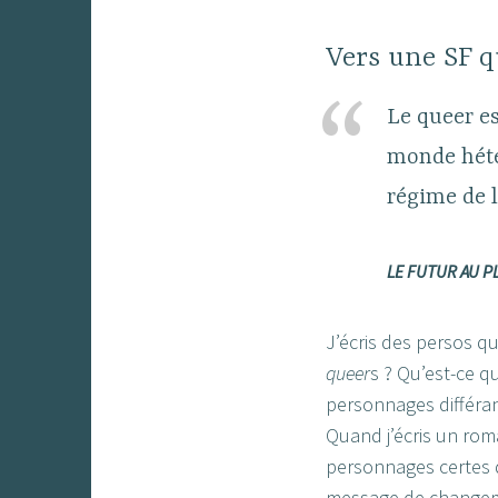
Vers une SF q
Le queer es
monde hétér
régime de l
LE FUTUR AU P
J’écris des persos que
queer
s ? Qu’est-ce q
personnages différant
Quand j’écris un roma
personnages certes d
message de changeme