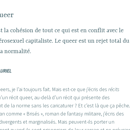
ueer
t la cohésion de tout ce qui est en conflit avec le
osexuel capitaliste. Le queer est un rejet total du
a normalité.
LURIEL
ers, je l’ai toujours fait. Mais est-ce que j’écris des
récits
u’un récit queer, au-delà d’un récit qui présente des
 de la norme sans les caricaturer ? Et c’est là que ça pêche
n comme « Brisés », roman de fantasy militaire, j’écris des
ivergents et marginalisés. Mais peuvent-ils porter un
nt quand ils sont prisonniers de leur carcan et ne prévoie