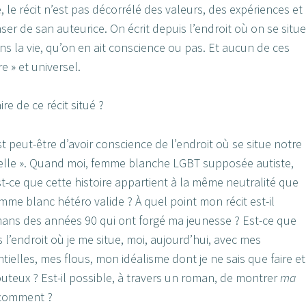
, le récit n’est pas décorrélé des valeurs, des expériences et
er de san auteurice. On écrit depuis l’endroit où on se situe
s la vie, qu’on en ait conscience ou pas. Et aucun de ces
e » et universel.
re de ce récit situé ?
 peut-être d’avoir conscience de l’endroit où se situe notre
nelle ». Quand moi, femme blanche LGBT supposée autiste,
 est-ce que cette histoire appartient à la même neutralité que
mme blanc hétéro valide ? À quel point mon récit est-il
mans des années 90 qui ont forgé ma jeunesse ? Est-ce que
is l’endroit où je me situe, moi, aujourd’hui, avec mes
ntielles, mes flous, mon idéalisme dont je ne sais que faire et
uteux ? Est-il possible, à travers un roman, de montrer
ma
, comment ?