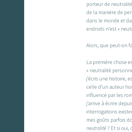
porteur de neutralité
de la manière de pens
dans le monde et dan
endroits n’est « neutr
Alors, que peut-on fai
La première chose est
« neutralité person
j’écris une histoire,
celle d’un auteur ho
influencé par les ro
j’arrive à écrire depu
interrogations existe
mes goûts parfois do
neutralité
? Et si oui