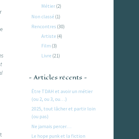
Métier
(2)
r
Non classé
(1)
Rencontres
(30)
de
Artiste
(4)
Film
(3)
es
Livre
(21)
t
al
Articles récents
Être TDAH et avoir un métier
(ou 2, ou 3, ou…)
2025, tout lâcher et partir loin
(ou pas)
Ne jamais percer…
t
Le hope punk et la fiction