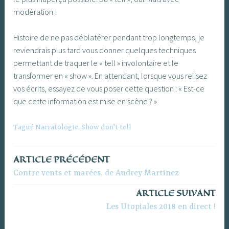
modération !
Histoire de ne pas déblatérer pendant trop longtemps, je
reviendrais plus tard vous donner quelques techniques
permettant de traquer le « tell » involontaire et le
transformer en « show ». En attendant, lorsque vous relisez
vos écrits, essayez de vous poser cette question : « Est-ce
que cette information est mise en scène ? »
Tagué
Narratologie
,
Show don't tell
ARTICLE PRÉCÉDENT
Navigation
Contre vents et marées, de Audrey Martinez
de
ARTICLE SUIVANT
l’article
Les Utopiales 2018 en direct !