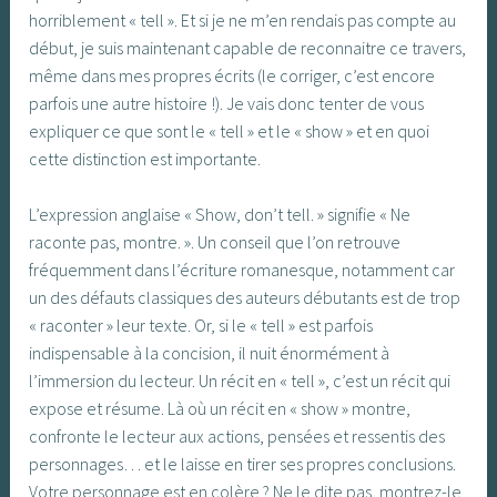
horriblement « tell ». Et si je ne m’en rendais pas compte au
début, je suis maintenant capable de reconnaitre ce travers,
même dans mes propres écrits (le corriger, c’est encore
parfois une autre histoire !). Je vais donc tenter de vous
expliquer ce que sont le « tell » et le « show » et en quoi
cette distinction est importante.
L’expression anglaise « Show, don’t tell. » signifie « Ne
raconte pas, montre. ». Un conseil que l’on retrouve
fréquemment dans l’écriture romanesque, notamment car
un des défauts classiques des auteurs débutants est de trop
« raconter » leur texte. Or, si le « tell » est parfois
indispensable à la concision, il nuit énormément à
l’immersion du lecteur. Un récit en « tell », c’est un récit qui
expose et résume. Là où un récit en « show » montre,
confronte le lecteur aux actions, pensées et ressentis des
personnages… et le laisse en tirer ses propres conclusions.
Votre personnage est en colère ? Ne le dite pas, montrez-le