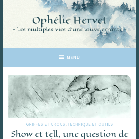
Accéder
au
Ophélie Hervet
contenu
principal
Les multiples vies d'une louve errante
MENU
,
GRIFFES ET CROCS
TECHNIQUE ET OUTILS
Show et tell, une question de