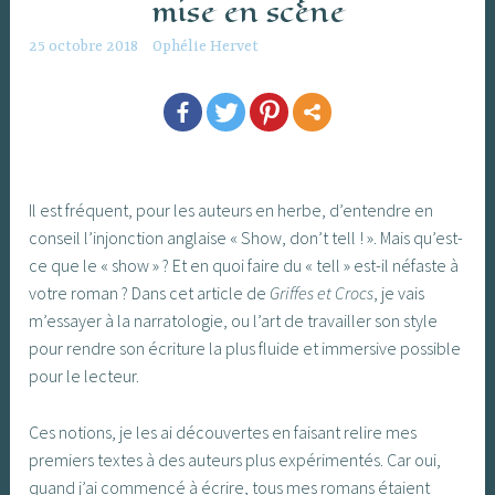
mise en scène
25 octobre 2018
Ophélie Hervet
Il est fréquent, pour les auteurs en herbe, d’entendre en
conseil l’injonction anglaise « Show, don’t tell ! ». Mais qu’est-
ce que le « show » ? Et en quoi faire du « tell » est-il néfaste à
votre roman ? Dans cet article de
Griffes et Crocs
, je vais
m’essayer à la narratologie, ou l’art de travailler son style
pour rendre son écriture la plus fluide et immersive possible
pour le lecteur.
Ces notions, je les ai découvertes en faisant relire mes
premiers textes à des auteurs plus expérimentés. Car oui,
quand j’ai commencé à écrire, tous mes romans étaient