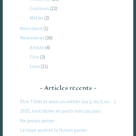
Coulisses
(22)
Métier
(2)
Non classé
(1)
Rencontres
(30)
Artiste
(4)
Film
(3)
Livre
(21)
Articles récents
Être TDAH et avoir un métier (ou 2, ou 3, ou…)
2025, tout lâcher et partir loin (ou pas)
Ne jamais percer…
Le hope punk et la fiction panier