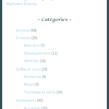
Mastodon
Bluesky
Catégories
Archives
(98)
Errances
(35)
Bien-être
(7)
Développement
(11)
Identités
(16)
Griffes et crocs
(29)
Recherche
(9)
Rituel
(3)
Technique et outils
(16)
Hurlements
(45)
Actualités
(20)