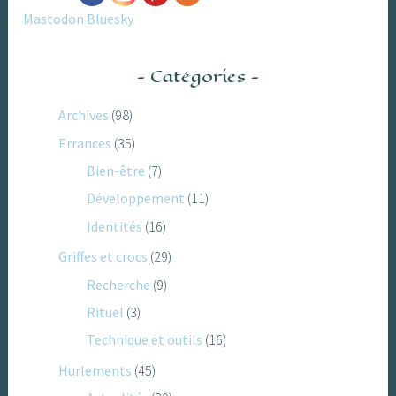
Mastodon
Bluesky
Catégories
Archives
(98)
Errances
(35)
Bien-être
(7)
Développement
(11)
Identités
(16)
Griffes et crocs
(29)
Recherche
(9)
Rituel
(3)
Technique et outils
(16)
Hurlements
(45)