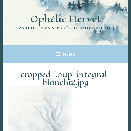
Accéder
au
Ophélie Hervet
contenu
principal
Les multiples vies d'une louve errante
MENU
cropped-loup-integral-
blanchi2.jpg