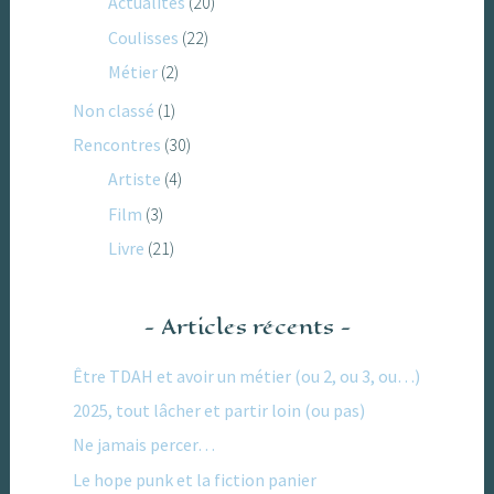
Actualités
(20)
Coulisses
(22)
Métier
(2)
Non classé
(1)
Rencontres
(30)
Artiste
(4)
Film
(3)
Livre
(21)
Articles récents
Être TDAH et avoir un métier (ou 2, ou 3, ou…)
2025, tout lâcher et partir loin (ou pas)
Ne jamais percer…
Le hope punk et la fiction panier