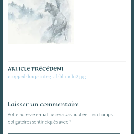
ARTICLE PRÉCÉDENT
Navigation
cropped-loup-integral-blanchi2.jpg
de
l’article
Laisser un commentaire
Votre adresse e-mail ne sera pas publiée.
Les champs
obligatoires sont indiqués avec
*