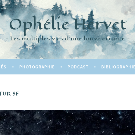
Ophélie Hervet
Les multiples vies d'une louve errante
TÉS
PHOTOGRAPHIE
PODCAST
BIBLIOGRAPHI
TUR SF