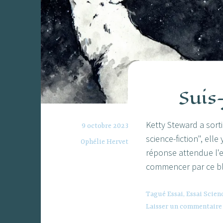
Suis-
Ketty Steward a sorti 
9 octobre 2023
science-fiction", elle
Ophélie Hervet
réponse attendue l'e
commencer par ce bl
Tagué
Essai
,
Essai Scien
Laisser un commentaire