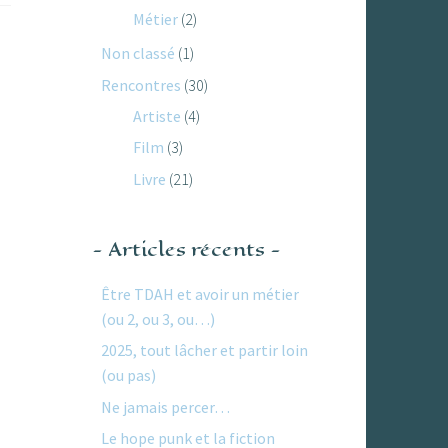
Métier
(2)
Non classé
(1)
Rencontres
(30)
Artiste
(4)
Film
(3)
Livre
(21)
Articles récents
Être TDAH et avoir un métier
(ou 2, ou 3, ou…)
2025, tout lâcher et partir loin
(ou pas)
Ne jamais percer…
Le hope punk et la fiction