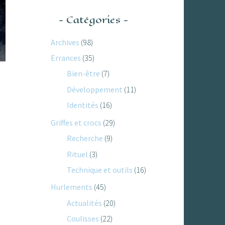
Catégories
Archives
(98)
Errances
(35)
Bien-être
(7)
Développement
(11)
Identités
(16)
Griffes et crocs
(29)
Recherche
(9)
Rituel
(3)
Technique et outils
(16)
Hurlements
(45)
Actualités
(20)
Coulisses
(22)