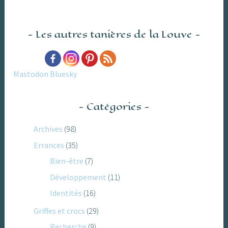
Les autres tanières de la Louve
Mastodon
Bluesky
Catégories
Archives
(98)
Errances
(35)
Bien-être
(7)
Développement
(11)
Identités
(16)
Griffes et crocs
(29)
Recherche
(9)