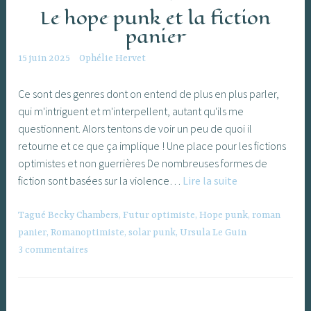
Le hope punk et la fiction
panier
15 juin 2025
Ophélie Hervet
Ce sont des genres dont on entend de plus en plus parler,
qui m'intriguent et m'interpellent, autant qu'ils me
questionnent. Alors tentons de voir un peu de quoi il
retourne et ce que ça implique ! Une place pour les fictions
optimistes et non guerrières De nombreuses formes de
Le
fiction sont basées sur la violence…
Lire la suite
hope
punk
Tagué
Becky Chambers
,
Futur optimiste
,
Hope punk
,
roman
et
panier
,
Romanoptimiste
,
solar punk
,
Ursula Le Guin
la
3 commentaires
fiction
panier