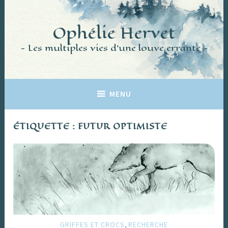
Accéder
au
Ophélie Hervet
contenu
principal
Les multiples vies d'une louve errante
MENU
ÉTIQUETTE :
FUTUR OPTIMISTE
,
GRIFFES ET CROCS
RECHERCHE