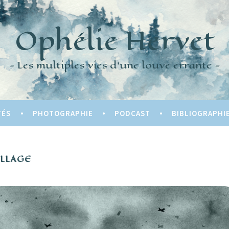
Ophélie Hervet
Les multiples vies d'une louve errante
TÉS
PHOTOGRAPHIE
PODCAST
BIBLIOGRAPHI
LLAGE