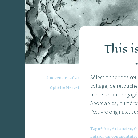
This i
Sélectionner des œuv
4 novembre 2022
collage, de retouche 
Ophélie Hervet
mais surtout engagé.
Abordables, numéroté
l’œuvre originale, J
Tagué
Art
,
Art ancien
,
C
Laisser un commentaire