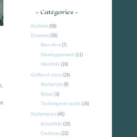
Catégories
Archives
(98)
Errances
(35)
Bien-être
(7)
Développement
(11)
Identités
(16)
Griffes et crocs
(29)
Recherche
(9)
e,
Rituel
(3)
de
Technique et outils
(16)
Hurlements
(45)
Actualités
(20)
Coulisses
(22)