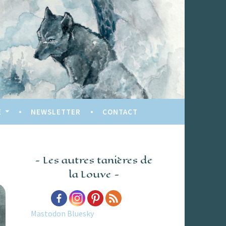
E
NEWSLETTER
CONTACT
Les autres tanières de
la Louve
Mastodon
Bluesky