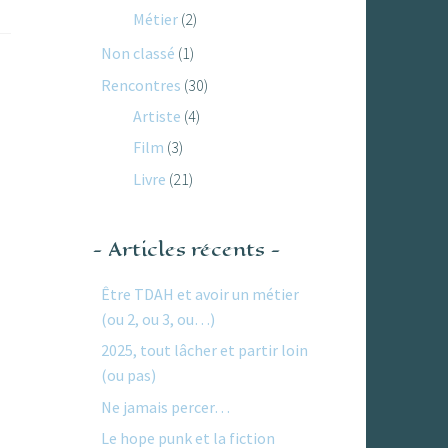
Métier
(2)
Non classé
(1)
Rencontres
(30)
Artiste
(4)
Film
(3)
Livre
(21)
Articles récents
Être TDAH et avoir un métier
(ou 2, ou 3, ou…)
2025, tout lâcher et partir loin
(ou pas)
Ne jamais percer…
Le hope punk et la fiction