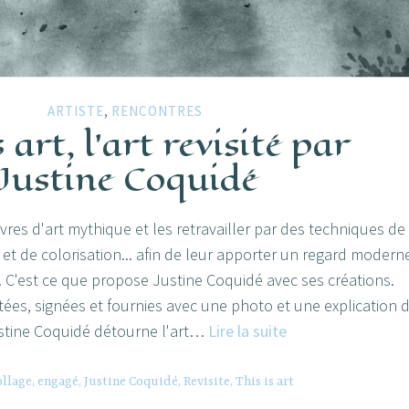
,
ARTISTE
RENCONTRES
s art, l’art revisité par
Justine Coquidé
res d'art mythique et les retravailler par des techniques de
et de colorisation... afin de leur apporter un regard modern
 C'est ce que propose Justine Coquidé avec ses créations.
es, signées et fournies avec une photo et une explication 
This
ustine Coquidé détourne l'art…
Lire la suite
is
art,
ollage
,
engagé
,
Justine Coquidé
,
Revisite
,
This is art
l’art