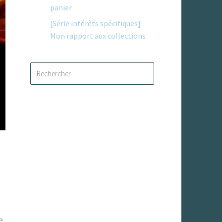
panier
[Série intérêts spécifiques]
Mon rapport aux collections
Rechercher :
i
e