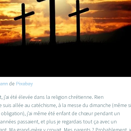
mann
de
Pixabay
, j’ai été élevée dans la religion chrétienne. Rien
je suis allée au catéchisme, à la messe du dimanche (même s
e obligation), j’ai même été enfant de chœur pendant un
 années passaient, et plus je regardais tout ça avec un
ant. Ma grand-mère y croyait. Mes parents ? Probablement, j