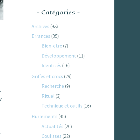
Catégories
Archives
(98)
Errances
(35)
Bien-être
(7)
Développement
(11)
Identités
(16)
Griffes et crocs
(29)
Recherche
(9)
s
Rituel
(3)
r
Technique et outils
(16)
Hurlements
(45)
Actualités
(20)
-
Coulisses
(22)