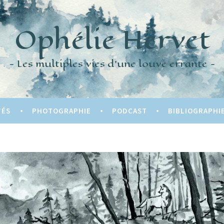
Ophélie Hervet
Les multiples vies d'une louve errante
TÉS
PHOTOGRAPHIE
PODCAST
BIBLIOGRAPHI