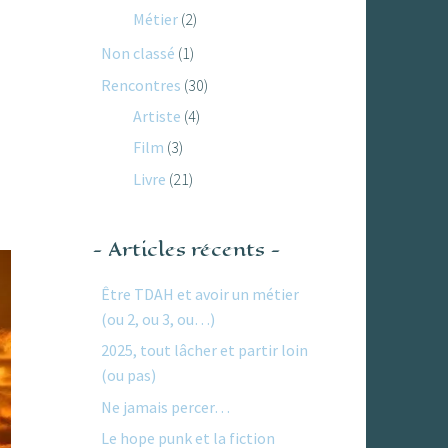
Métier
(2)
Non classé
(1)
Rencontres
(30)
Artiste
(4)
Film
(3)
Livre
(21)
Articles récents
Être TDAH et avoir un métier
(ou 2, ou 3, ou…)
2025, tout lâcher et partir loin
(ou pas)
Ne jamais percer…
Le hope punk et la fiction