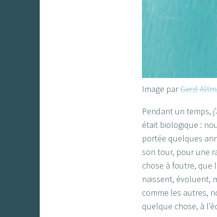
Image par
Gerd Alt
Pendant un temps, j’ai
était biologique : no
portée quelques année
son tour, pour une r
chose à foutre, que 
naissent, évoluent, m
comme les autres, no
quelque chose, à l’éc