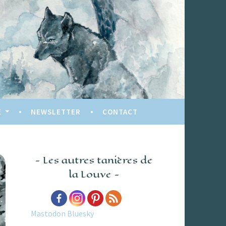
E
NEWSLETTER
CONTACT
Les autres tanières de
la Louve
Mastodon
Bluesky