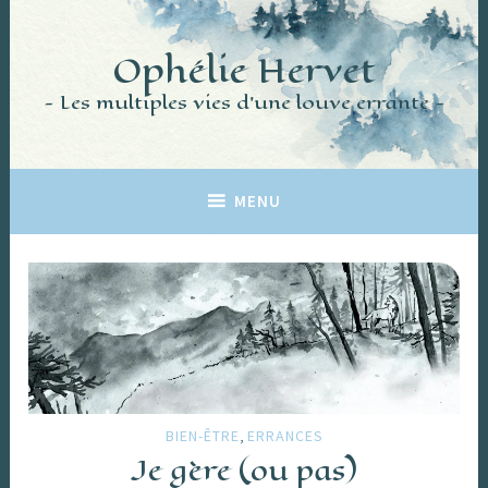
Accéder
au
Ophélie Hervet
contenu
principal
Les multiples vies d'une louve errante
MENU
,
BIEN-ÊTRE
ERRANCES
Je gère (ou pas)