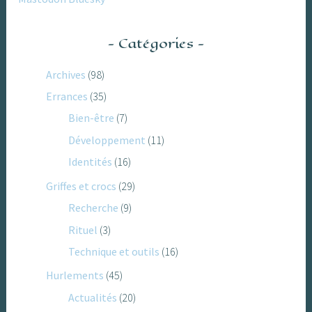
Catégories
Archives
(98)
Errances
(35)
Bien-être
(7)
Développement
(11)
Identités
(16)
Griffes et crocs
(29)
Recherche
(9)
Rituel
(3)
Technique et outils
(16)
Hurlements
(45)
Actualités
(20)