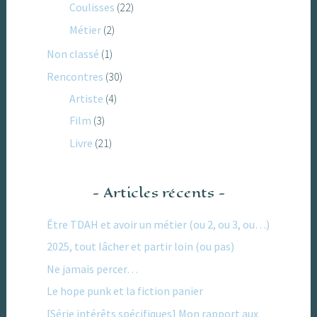
Coulisses
(22)
Métier
(2)
Non classé
(1)
Rencontres
(30)
Artiste
(4)
Film
(3)
Livre
(21)
Articles récents
Être TDAH et avoir un métier (ou 2, ou 3, ou…)
2025, tout lâcher et partir loin (ou pas)
Ne jamais percer…
Le hope punk et la fiction panier
[Série intérêts spécifiques] Mon rapport aux