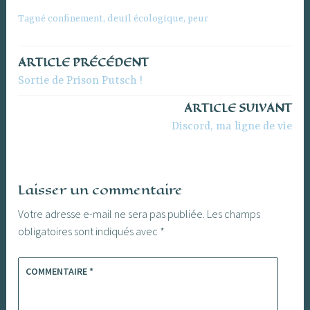
Tagué
confinement
,
deuil écologique
,
peur
ARTICLE PRÉCÉDENT
Navigation
Sortie de Prison Putsch !
de
ARTICLE SUIVANT
l’article
Discord, ma ligne de vie
Laisser un commentaire
Votre adresse e-mail ne sera pas publiée.
Les champs
obligatoires sont indiqués avec
*
COMMENTAIRE
*