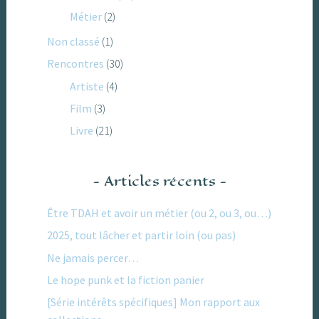
Métier
(2)
Non classé
(1)
Rencontres
(30)
Artiste
(4)
Film
(3)
Livre
(21)
Articles récents
Être TDAH et avoir un métier (ou 2, ou 3, ou…)
2025, tout lâcher et partir loin (ou pas)
Ne jamais percer…
Le hope punk et la fiction panier
[Série intérêts spécifiques] Mon rapport aux