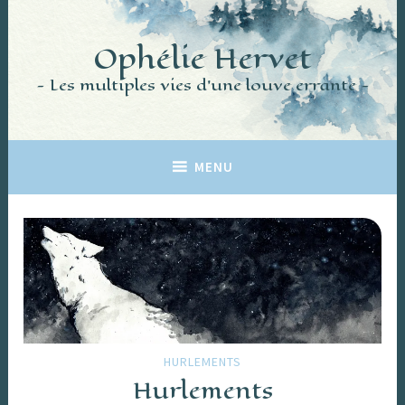
Accéder
au
Ophélie Hervet
contenu
principal
Les multiples vies d'une louve errante
MENU
HURLEMENTS
Hurlements