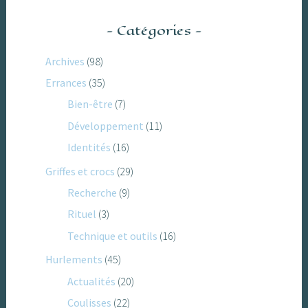
Catégories
Archives
(98)
Errances
(35)
Bien-être
(7)
Développement
(11)
Identités
(16)
Griffes et crocs
(29)
Recherche
(9)
Rituel
(3)
Technique et outils
(16)
Hurlements
(45)
Actualités
(20)
Coulisses
(22)