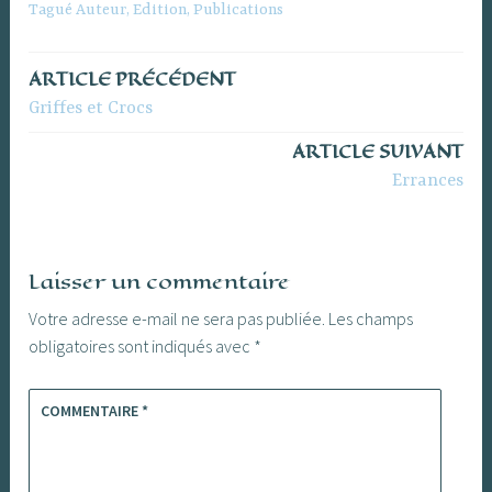
Tagué
Auteur
,
Edition
,
Publications
ARTICLE PRÉCÉDENT
Navigation
Griffes et Crocs
de
ARTICLE SUIVANT
l’article
Errances
Laisser un commentaire
Votre adresse e-mail ne sera pas publiée.
Les champs
obligatoires sont indiqués avec
*
COMMENTAIRE
*