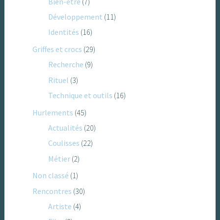
Bien-être
(7)
Développement
(11)
Identités
(16)
Griffes et crocs
(29)
Recherche
(9)
Rituel
(3)
Technique et outils
(16)
Hurlements
(45)
Actualités
(20)
Coulisses
(22)
Métier
(2)
Non classé
(1)
Rencontres
(30)
Artiste
(4)