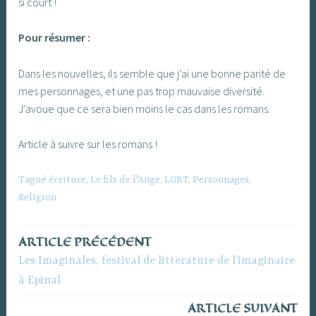
si court !
Pour résumer :
Dans les nouvelles, ils semble que j’ai une bonne parité de
mes personnages, et une pas trop mauvaise diversité.
J’avoue que ce sera bien moins le cas dans les romans.
Article à suivre sur les romans !
Tagué
écriture
,
Le fils de l'Ange
,
LGBT
,
Personnages
,
Religion
ARTICLE PRÉCÉDENT
Navigation
Les Imaginales, festival de litterature de l’imaginaire
de
à Epinal
l’article
ARTICLE SUIVANT