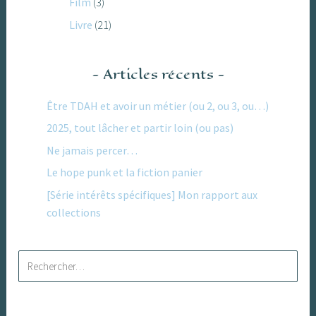
Film
(3)
Livre
(21)
Articles récents
Être TDAH et avoir un métier (ou 2, ou 3, ou…)
2025, tout lâcher et partir loin (ou pas)
Ne jamais percer…
Le hope punk et la fiction panier
[Série intérêts spécifiques] Mon rapport aux
collections
Rechercher :