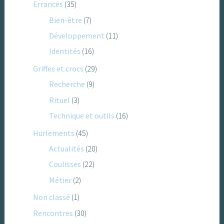
Errances
(35)
Bien-être
(7)
Développement
(11)
Identités
(16)
Griffes et crocs
(29)
Recherche
(9)
Rituel
(3)
Technique et outils
(16)
Hurlements
(45)
Actualités
(20)
Coulisses
(22)
Métier
(2)
Non classé
(1)
Rencontres
(30)