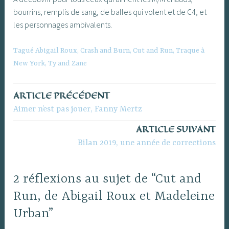
bourrins, remplis de sang, de balles qui volent et de C4, et
les personnages ambivalents.
Tagué
Abigail Roux
,
Crash and Burn
,
Cut and Run
,
Traque à
New York
,
Ty and Zane
ARTICLE PRÉCÉDENT
Navigation
Aimer n’est pas jouer, Fanny Mertz
de
ARTICLE SUIVANT
l’article
Bilan 2019, une année de corrections
2 réflexions au sujet de “Cut and
Run, de Abigail Roux et Madeleine
Urban”