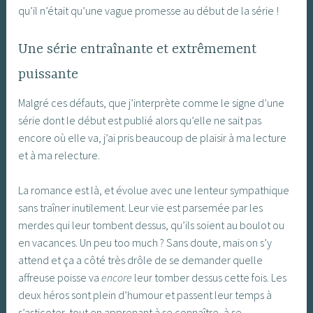
qu’il n’était qu’une vague promesse au début de la série !
Une série entraînante et extrêmement
puissante
Malgré ces défauts, que j’interprète comme le signe d’une
série dont le début est publié alors qu’elle ne sait pas
encore où elle va, j’ai pris beaucoup de plaisir à ma lecture
et à ma relecture.
La romance est là, et évolue avec une lenteur sympathique
sans traîner inutilement. Leur vie est parsemée par les
merdes qui leur tombent dessus, qu’ils soient au boulot ou
en vacances. Un peu too much ? Sans doute, mais on s’y
attend et ça a côté très drôle de se demander quelle
affreuse poisse va
encore
leur tomber dessus cette fois. Les
deux héros sont plein d’humour et passent leur temps à
s’asticoter, tout en apprenant à se connaître, à se