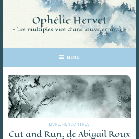
Accéder
au
Ophélie Hervet
contenu
principal
Les multiples vies d'une louve errante
MENU
,
LIVRE
RENCONTRES
Cut and Run, de Abigail Roux