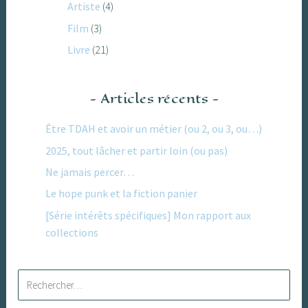
Artiste
(4)
Film
(3)
Livre
(21)
Articles récents
Être TDAH et avoir un métier (ou 2, ou 3, ou…)
2025, tout lâcher et partir loin (ou pas)
Ne jamais percer…
Le hope punk et la fiction panier
[Série intérêts spécifiques] Mon rapport aux
collections
Rechercher :