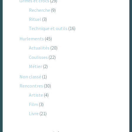
Griffes et crocs
(29)
Recherche
(9)
Rituel
(3)
Technique et outils
(16)
Hurlements
(45)
Actualités
(20)
Coulisses
(22)
Métier
(2)
Non classé
(1)
Rencontres
(30)
Artiste
(4)
Film
(3)
Livre
(21)