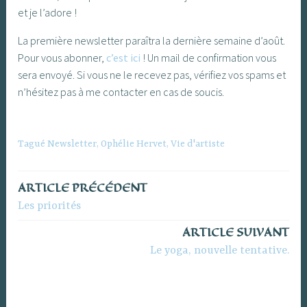
et je l’adore !
La première newsletter paraîtra la dernière semaine d’août.
Pour vous abonner,
c’est ici
! Un mail de confirmation vous
sera envoyé. Si vous ne le recevez pas, vérifiez vos spams et
n’hésitez pas à me contacter en cas de soucis.
Tagué
Newsletter
,
Ophélie Hervet
,
Vie d'artiste
ARTICLE PRÉCÉDENT
Navigation
Les priorités
de
ARTICLE SUIVANT
l’article
Le yoga, nouvelle tentative.