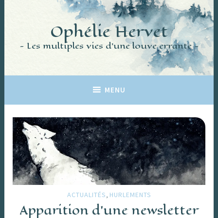
Accéder
au
Ophélie Hervet
contenu
principal
Les multiples vies d'une louve errante
MENU
,
ACTUALITÉS
HURLEMENTS
Apparition d’une newsletter