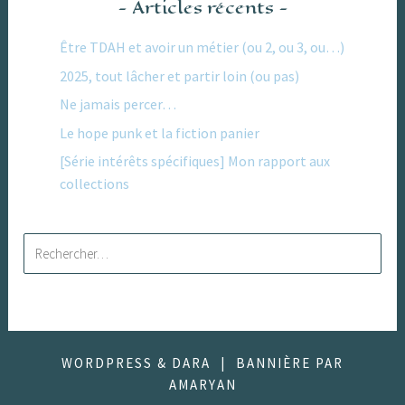
Articles récents
Être TDAH et avoir un métier (ou 2, ou 3, ou…)
2025, tout lâcher et partir loin (ou pas)
Ne jamais percer…
Le hope punk et la fiction panier
[Série intérêts spécifiques] Mon rapport aux
collections
Rechercher :
WORDPRESS & DARA
|
BANNIÈRE PAR
AMARYAN