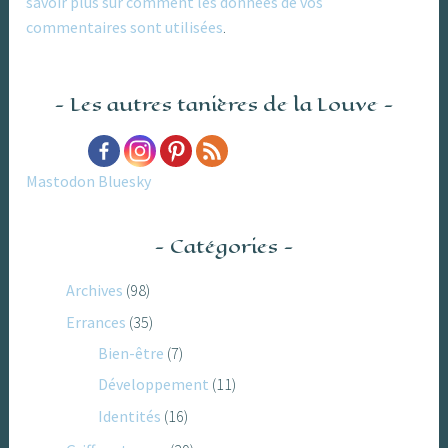
savoir plus sur comment les données de vos
commentaires sont utilisées
.
Les autres tanières de la Louve
Mastodon
Bluesky
Catégories
Archives
(98)
Errances
(35)
Bien-être
(7)
Développement
(11)
Identités
(16)