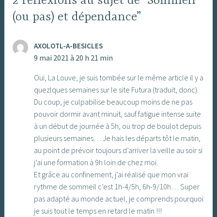
2 réflexions au sujet de “Sommeil
(ou pas) et dépendance”
AXOLOTL-A-BESICLES
9 mai 2021 à 20 h 21 min
Oui, La Louve, je suis tombée sur le même article il y a
quezlques semaines sur le site Futura (traduit, donc).
Du coup, je culpabilise beaucoup moins de ne pas
pouvoir dormir avant minuit, sauf fatigue intense suite
à un début de journée à 5h, ou trop de boulot depuis
plusieurs semaines… Je hais les départs tôt le matin,
au point de prévoir toujours d’arriver la veille au soir si
j’ai une formation à 9h loin de chez moi.
Et grâce au confinement, j’ai réalisé que mon vrai
rythme de sommeil c’est 1h-4/5h, 6h-9/10h… Super
pas adapté au monde actuel, je comprends pourquoi
je suis tout le temps en retard le matin !!!