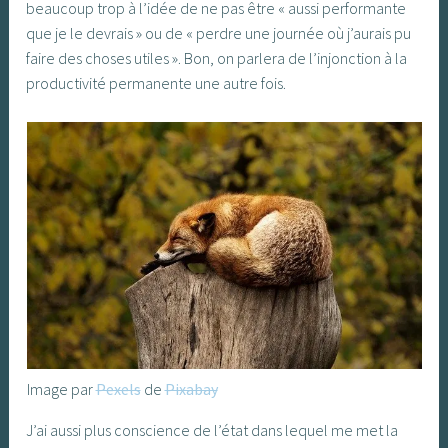
beaucoup trop à l’idée de ne pas être « aussi performante
que je le devrais » ou de « perdre une journée où j’aurais pu
faire des choses utiles ». Bon, on parlera de l’injonction à la
productivité permanente une autre fois.
Image par
Pexels
de
Pixabay
J’ai aussi plus conscience de l’état dans lequel me met la