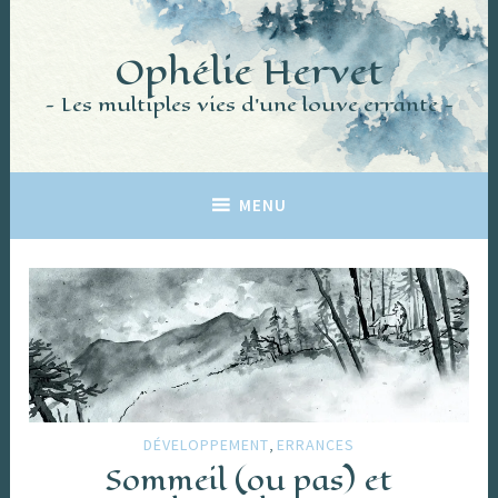
Accéder
au
Ophélie Hervet
contenu
principal
Les multiples vies d'une louve errante
MENU
,
DÉVELOPPEMENT
ERRANCES
Sommeil (ou pas) et