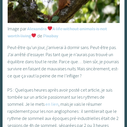
Image par
Alexandra
A life without animals is not
worth living
de
Pixabay
Peut-être qu’un jour, j’arriverai à dormir sans. Peut-être pas.
J’ai arrêté d’essayer. Pas tant que je n’aurais pas trouvé un
équilibre dans tout le reste. Parce que… bien sûr, je pourrais
survivre en faisant de mauvaises nuits. Mais sincèrement, est-
ce que ça vaut la peine de me l’infliger ?
PS : Quelques heures après avoir posté cet article, je suis
tombée sur un article passionnant sur les rythmes de
sommeil. Je le mets
en lien
, mais je vais le résumer
rapidement pour les non anglophones : il semblerait que le
rythme de sommeil aux époques pré-industrielles était de 2
sessions de 4h de sommeil, séparées par 2 ou 3 heures