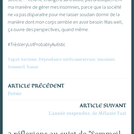
ma manière de gérer mes insomnies, parce que la société
ne va pas disparaitre pour me laisser soudain dormir de la
manière dont mon corps semble en avoir besoin. Mais well,
ça ouvre des perspectives, quand même.
#TrèsVeryLotProbablyAutistic
Tagué
Autisme
,
Dépendance médicamenteuse
,
Insomnie
,
Sommeil
,
Xanax
ARTICLE PRÉCÉDENT
Navigation
Poésie
de
ARTICLE SUIVANT
l’article
L’année suspendue, de Mélanie Fazi