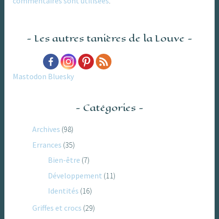
commentaires sont utilisées
.
Les autres tanières de la Louve
Mastodon
Bluesky
Catégories
Archives
(98)
Errances
(35)
Bien-être
(7)
Développement
(11)
Identités
(16)
Griffes et crocs
(29)