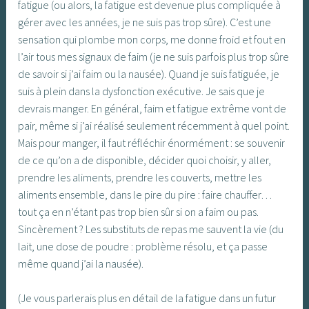
fatigue (ou alors, la fatigue est devenue plus compliquée à
gérer avec les années, je ne suis pas trop sûre). C’est une
sensation qui plombe mon corps, me donne froid et fout en
l’air tous mes signaux de faim (je ne suis parfois plus trop sûre
de savoir si j’ai faim ou la nausée). Quand je suis fatiguée, je
suis à plein dans la dysfonction exécutive. Je sais que je
devrais manger. En général, faim et fatigue extrême vont de
pair, même si j’ai réalisé seulement récemment à quel point.
Mais pour manger, il faut réfléchir énormément : se souvenir
de ce qu’on a de disponible, décider quoi choisir, y aller,
prendre les aliments, prendre les couverts, mettre les
aliments ensemble, dans le pire du pire : faire chauffer…
tout ça en n’étant pas trop bien sûr si on a faim ou pas.
Sincèrement ? Les substituts de repas me sauvent la vie (du
lait, une dose de poudre : problème résolu, et ça passe
même quand j’ai la nausée).
(Je vous parlerais plus en détail de la fatigue dans un futur