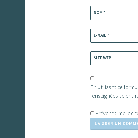
NOM
*
E-MAIL
*
SITE WEB
En utilisant ce form
renseignées soient re
Prévenez-moi de to