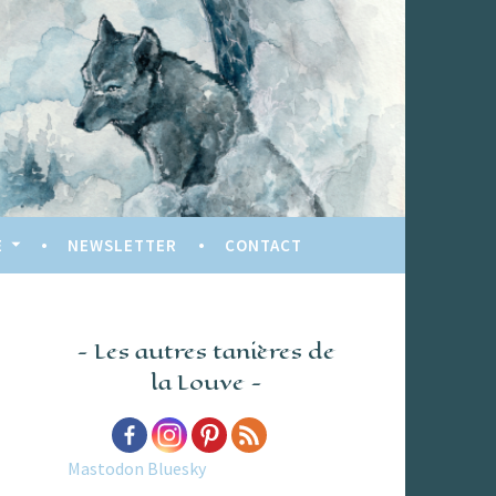
E
NEWSLETTER
CONTACT
Les autres tanières de
la Louve
Mastodon
Bluesky