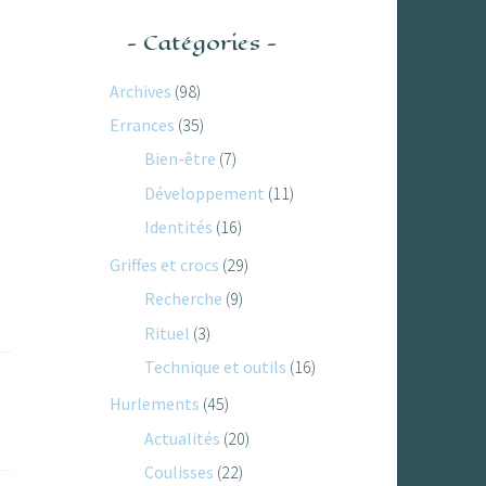
Catégories
Archives
(98)
Errances
(35)
Bien-être
(7)
Développement
(11)
Identités
(16)
Griffes et crocs
(29)
Recherche
(9)
Rituel
(3)
Technique et outils
(16)
Hurlements
(45)
Actualités
(20)
Coulisses
(22)