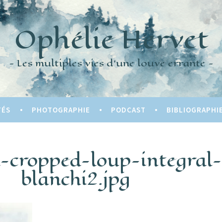
Ophélie Hervet
Les multiples vies d'une louve errante
TÉS
PHOTOGRAPHIE
PODCAST
BIBLIOGRAPHI
-cropped-loup-integral-
blanchi2.jpg