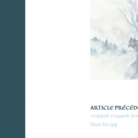
ARTICLE PRÉCÉ
Navigation
cropped-cropped-lou
de
blanchi2.jpg