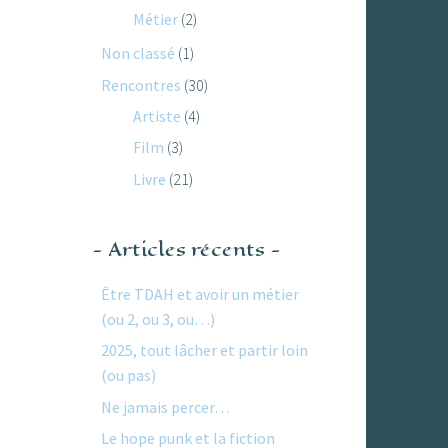
Métier
(2)
Non classé
(1)
Rencontres
(30)
Artiste
(4)
Film
(3)
Livre
(21)
Articles récents
Être TDAH et avoir un métier
(ou 2, ou 3, ou…)
2025, tout lâcher et partir loin
(ou pas)
Ne jamais percer…
Le hope punk et la fiction