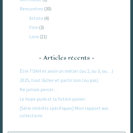
Rencontres
(30)
Artiste
(4)
Film
(3)
Livre
(21)
Articles récents
Être TDAH et avoir un métier (ou 2, ou 3, ou…)
2025, tout lâcher et partir loin (ou pas)
Ne jamais percer…
Le hope punk et la fiction panier
[Série intérêts spécifiques] Mon rapport aux
collections