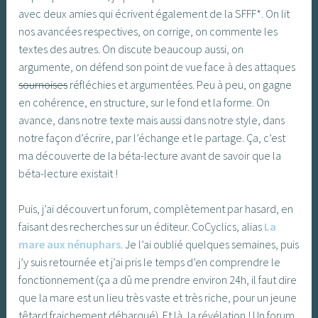
avec deux amies qui écrivent également de la SFFF*. On lit
nos avancées respectives, on corrige, on commente les
textes des autres. On discute beaucoup aussi, on
argumente, on défend son point de vue face à des attaques
sournoises
réfléchies et argumentées. Peu à peu, on gagne
en cohérence, en structure, sur le fond et la forme. On
avance, dans notre texte mais aussi dans notre style, dans
notre façon d’écrire, par l’échange et le partage. Ça, c’est
ma découverte de la béta-lecture avant de savoir que la
béta-lecture existait !
Puis, j’ai découvert un forum, complètement par hasard, en
faisant des recherches sur un éditeur. CoCyclics, alias
La
mare aux nénuphars
. Je l’ai oublié quelques semaines, puis
j’y suis retournée et j’ai pris le temps d’en comprendre le
fonctionnement (ça a dû me prendre environ 24h, il faut dire
que la mare est un lieu très vaste et très riche, pour un jeune
têtard fraichement débarqué). Et là, la révélation ! Un forum