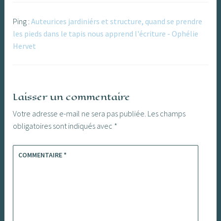
Ping :
Auteurices jardiniérs et structure, quand se prendre
les pieds dans le tapis nous apprend l'écriture - Ophélie
Hervet
Laisser un commentaire
Votre adresse e-mail ne sera pas publiée.
Les champs
obligatoires sont indiqués avec
*
COMMENTAIRE
*