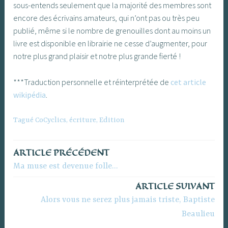
sous-entends seulement que la majorité des membres sont
encore des écrivains amateurs, qui n’ont pas ou très peu
publié, même si le nombre de grenouilles dont au moins un
livre est disponible en librairie ne cesse d’augmenter, pour
notre plus grand plaisir et notre plus grande fierté !
***Traduction personnelle et réinterprétée de
cet article
wikipédia
.
Tagué
CoCyclics
,
écriture
,
Edition
ARTICLE PRÉCÉDENT
Navigation
Ma muse est devenue folle…
de
ARTICLE SUIVANT
l’article
Alors vous ne serez plus jamais triste, Baptiste
Beaulieu