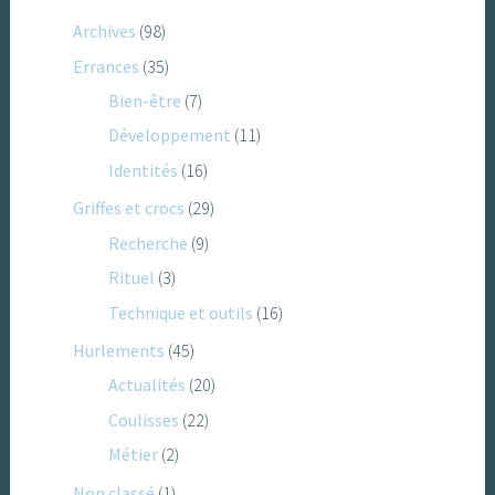
Archives
(98)
Errances
(35)
Bien-être
(7)
Développement
(11)
Identités
(16)
Griffes et crocs
(29)
Recherche
(9)
Rituel
(3)
Technique et outils
(16)
Hurlements
(45)
Actualités
(20)
Coulisses
(22)
Métier
(2)
Non classé
(1)