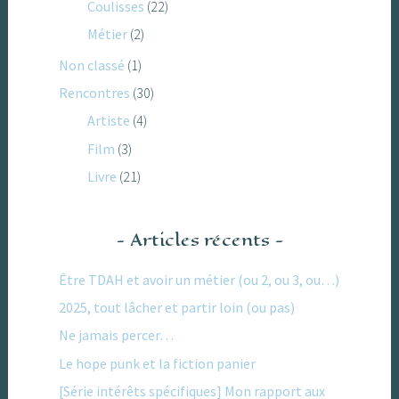
Coulisses
(22)
Métier
(2)
Non classé
(1)
Rencontres
(30)
Artiste
(4)
Film
(3)
Livre
(21)
Articles récents
Être TDAH et avoir un métier (ou 2, ou 3, ou…)
2025, tout lâcher et partir loin (ou pas)
Ne jamais percer…
Le hope punk et la fiction panier
[Série intérêts spécifiques] Mon rapport aux