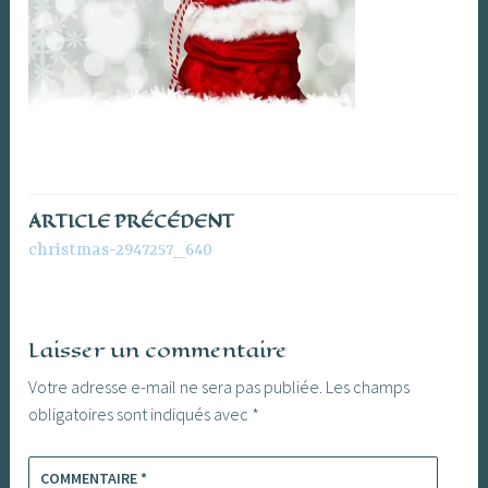
ARTICLE PRÉCÉDENT
Navigation
christmas-2947257_640
de
l’article
Laisser un commentaire
Votre adresse e-mail ne sera pas publiée.
Les champs
obligatoires sont indiqués avec
*
COMMENTAIRE
*