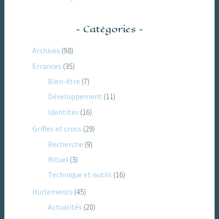
Catégories
Archives
(98)
Errances
(35)
Bien-être
(7)
Développement
(11)
Identités
(16)
Griffes et crocs
(29)
Recherche
(9)
Rituel
(3)
Technique et outils
(16)
Hurlements
(45)
Actualités
(20)