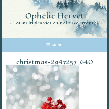
Accéder
au
Ophélie Hervet
contenu
principal
Les multiples vies d'une louve errante
MENU
christmas-2947257_640