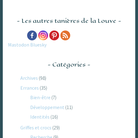
Les autres tanières de la Louve
Mastodon
Bluesky
Catégories
Archives
(98)
Errances
(35)
Bien-être
(7)
Développement
(11)
Identités
(16)
Griffes et crocs
(29)
Recherche
(9)