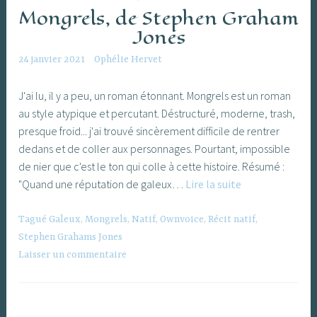
Mongrels, de Stephen Graham
Jones
24 janvier 2021
Ophélie Hervet
J'ai lu, il y a peu, un roman étonnant. Mongrels est un roman
au style atypique et percutant. Déstructuré, moderne, trash,
presque froid... j'ai trouvé sincèrement difficile de rentrer
dedans et de coller aux personnages. Pourtant, impossible
de nier que c'est le ton qui colle à cette histoire. Résumé :
Mongrels,
"Quand une réputation de galeux…
Lire la suite
de
Stephen
Tagué
Galeux
,
Mongrels
,
Natif
,
Ownvoice
,
Récit natif
,
Graham
Stephen Grahams Jones
Jones
Laisser un commentaire